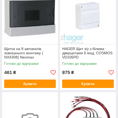
Щиток на 8 автоматів
HAGER Щит з/у з білими
зовнішнього монтажу (
дверцятами 6 мод. COSMOS
NX4308) Neomax
VD106PD
Готово до відправки
Готово до відправки
461
875
₴
₴
Купити
Купити