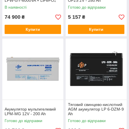
LPW‑GY‑6000VA + LiFePO₄
OPzS 2V - 280 Ah
акумулятор Deye SE‑G5.1
В наявності
Готово до відправки
Pro‑B
74 900
5 157
₴
₴
Купити
Купити
Тяговий свинцево-кислотний
Акумулятор мультигелевий
AGM акумулятор LP 6-DZM-9
LPM-MG 12V - 200 Ah
Ah
Готово до відправки
Готово до відправки