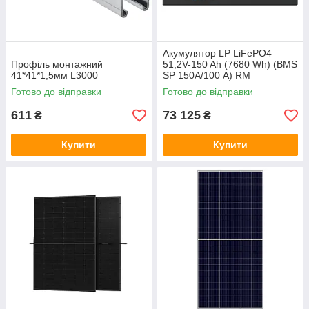
Акумулятор LP LiFePO4
Профіль монтажний
51,2V-150 Ah (7680 Wh) (BMS
41*41*1,5мм L3000
SP 150A/100 А) RM
RS485/CAN LCD BL
Готово до відправки
Готово до відправки
611
73 125
₴
₴
Купити
Купити