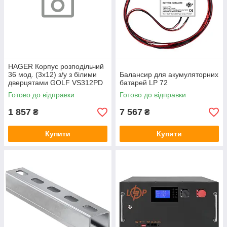
HAGER Корпус розподільчий
36 мод. (3х12) з/у з білими
Балансир для акумуляторних
дверцятами GOLF VS312PD
батарей LP 72
Готово до відправки
Готово до відправки
1 857
7 567
₴
₴
Купити
Купити