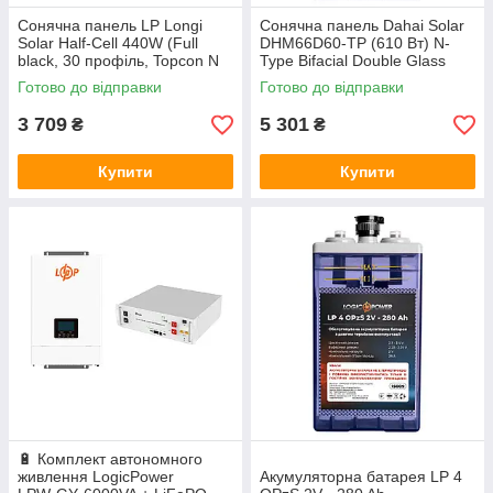
Сонячна панель LP Longi
Сонячна панель Dahai Solar
Solar Half-Cell 440W (Full
DHM66D60-TP (610 Вт) N-
black, 30 профіль, Topcon N
Type Bifacial Double Glass
Bi-facial, монокристал) Уцінка
Готово до відправки
Готово до відправки
3 709
5 301
₴
₴
Купити
Купити
🔋 Комплект автономного
живлення LogicPower
Акумуляторна батарея LP 4