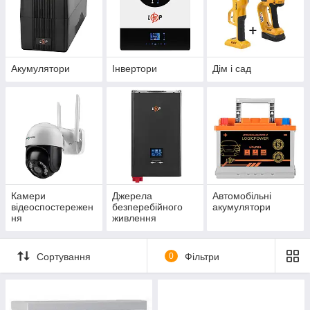
Акумулятори
Інвертори
Дім і сад
Камери
Джерела
Автомобільні
відеоспостережен
безперебійного
акумулятори
ня
живлення
Сортування
0
Фільтри