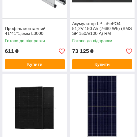
Акумулятор LP LiFePO4
Профіль монтажний
51,2V-150 Ah (7680 Wh) (BMS
41*41*1,5мм L3000
SP 150A/100 А) RM
RS485/CAN LCD BL
Готово до відправки
Готово до відправки
611
73 125
₴
₴
Купити
Купити