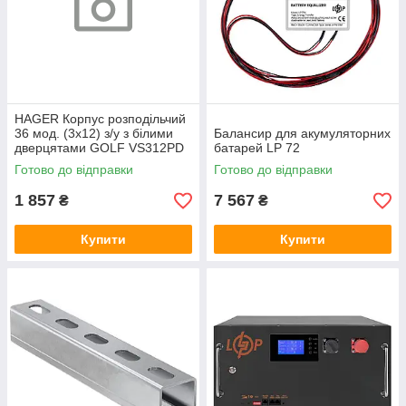
HAGER Корпус розподільчий
36 мод. (3х12) з/у з білими
Балансир для акумуляторних
дверцятами GOLF VS312PD
батарей LP 72
Готово до відправки
Готово до відправки
1 857
7 567
₴
₴
Купити
Купити