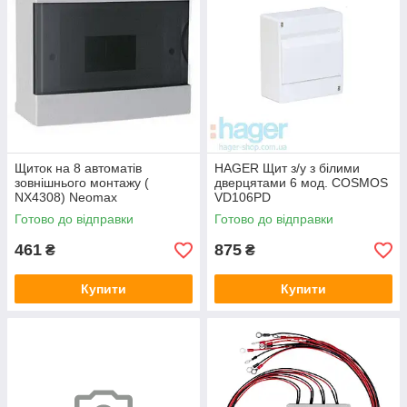
Щиток на 8 автоматів
HAGER Щит з/у з білими
зовнішнього монтажу (
дверцятами 6 мод. COSMOS
NX4308) Neomax
VD106PD
Готово до відправки
Готово до відправки
461
875
₴
₴
Купити
Купити