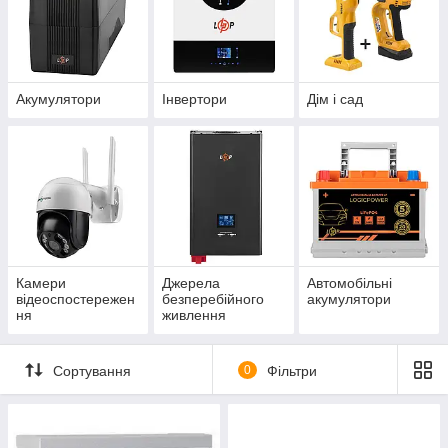
Акумулятори
Інвертори
Дім і сад
Камери
Джерела
Автомобільні
відеоспостережен
безперебійного
акумулятори
ня
живлення
Сортування
0
Фільтри