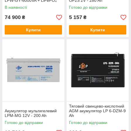
LPW‑GY‑6000VA + LiFePO₄
OPzS 2V - 280 Ah
акумулятор Deye SE‑G5.1
В наявності
Готово до відправки
Pro‑B
74 900
5 157
₴
₴
Купити
Купити
Тяговий свинцево-кислотний
Акумулятор мультигелевий
AGM акумулятор LP 6-DZM-9
LPM-MG 12V - 200 Ah
Ah
Готово до відправки
Готово до відправки