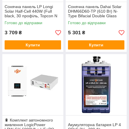
Сонячна панель LP Longi
Сонячна панель Dahai Solar
Solar Half-Cell 440W (Full
DHM66D60-TP (610 Вт) N-
black, 30 профіль, Topcon N
Type Bifacial Double Glass
Bi-facial, монокристал) Уцінка
Готово до відправки
Готово до відправки
3 709
5 301
₴
₴
Купити
Купити
🔋 Комплект автономного
живлення LogicPower
Акумуляторна батарея LP 4