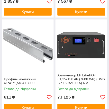
1 857
7 567
₴
₴
Купити
Купити
Акумулятор LP LiFePO4
Профіль монтажний
51,2V-150 Ah (7680 Wh) (BMS
41*41*1,5мм L3000
SP 150A/100 А) RM
RS485/CAN LCD BL
Готово до відправки
Готово до відправки
611
73 125
₴
₴
Купити
Купити