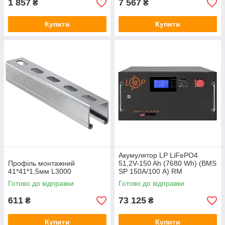
1 857
7 567
₴
₴
Купити
Купити
Акумулятор LP LiFePO4
Профіль монтажний
51,2V-150 Ah (7680 Wh) (BMS
41*41*1,5мм L3000
SP 150A/100 А) RM
RS485/CAN LCD BL
Готово до відправки
Готово до відправки
611
73 125
₴
₴
Купити
Купити