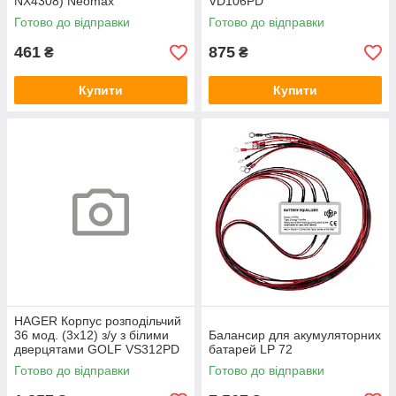
NX4308) Neomax
VD106PD
Готово до відправки
Готово до відправки
461
875
₴
₴
Купити
Купити
HAGER Корпус розподільчий
36 мод. (3х12) з/у з білими
Балансир для акумуляторних
дверцятами GOLF VS312PD
батарей LP 72
Готово до відправки
Готово до відправки