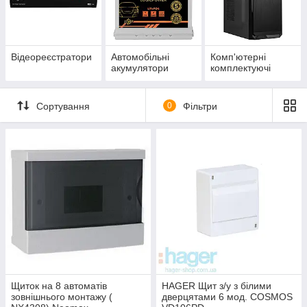
Відеореєстратори
Автомобільні
Комп'ютерні
акумулятори
комплектуючі
Сортування
0
Фільтри
Щиток на 8 автоматів
HAGER Щит з/у з білими
зовнішнього монтажу (
дверцятами 6 мод. COSMOS