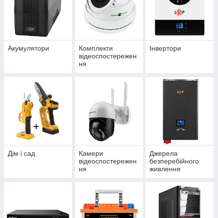
Акумулятори
Комплекти
Інвертори
відеоспостережен
ня
Дім і сад
Камери
Джерела
відеоспостережен
безперебійного
ня
живлення