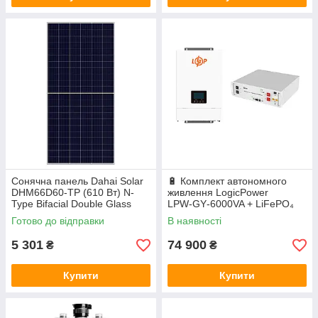
Сонячна панель Dahai Solar
🔋 Комплект автономного
DHM66D60-TP (610 Вт) N-
живлення LogicPower
Type Bifacial Double Glass
LPW‑GY‑6000VA + LiFePO₄
акумулятор Deye SE‑G5.1
Готово до відправки
В наявності
Pro‑B
5 301
74 900
₴
₴
Купити
Купити