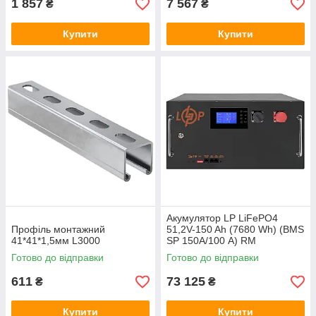
1 857
7 567
₴
₴
Купити
Купити
Акумулятор LP LiFePO4
Профіль монтажний
51,2V-150 Ah (7680 Wh) (BMS
41*41*1,5мм L3000
SP 150A/100 А) RM
RS485/CAN LCD BL
Готово до відправки
Готово до відправки
611
73 125
₴
₴
Купити
Купити