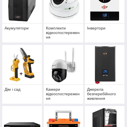
Акумулятори
Комплекти
Інвертори
відеоспостережен
ня
Дім і сад
Камери
Джерела
відеоспостережен
безперебійного
ня
живлення