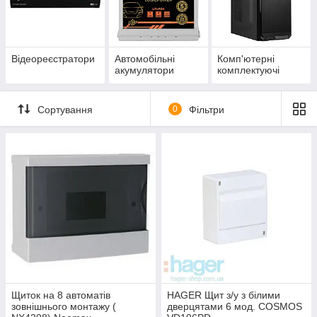
Відеореєстратори
Автомобільні
Комп'ютерні
акумулятори
комплектуючі
Сортування
0
Фільтри
Щиток на 8 автоматів
HAGER Щит з/у з білими
зовнішнього монтажу (
дверцятами 6 мод. COSMOS