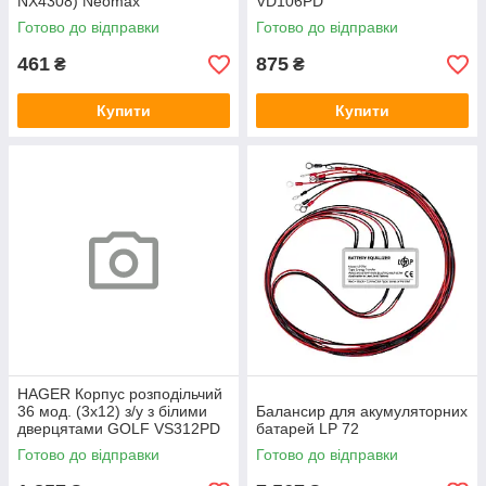
NX4308) Neomax
VD106PD
Готово до відправки
Готово до відправки
461
875
₴
₴
Купити
Купити
HAGER Корпус розподільчий
36 мод. (3х12) з/у з білими
Балансир для акумуляторних
дверцятами GOLF VS312PD
батарей LP 72
Готово до відправки
Готово до відправки