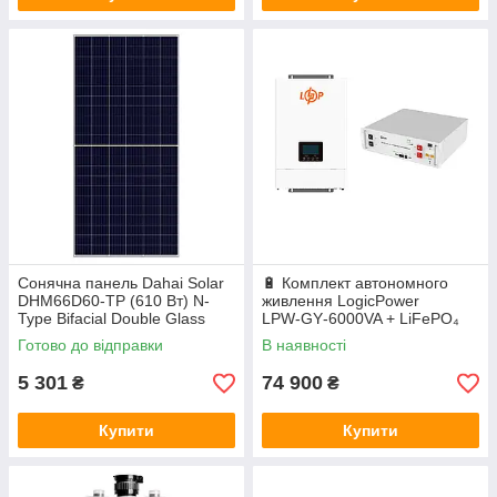
Сонячна панель Dahai Solar
🔋 Комплект автономного
DHM66D60-TP (610 Вт) N-
живлення LogicPower
Type Bifacial Double Glass
LPW‑GY‑6000VA + LiFePO₄
акумулятор Deye SE‑G5.1
Готово до відправки
В наявності
Pro‑B
5 301
74 900
₴
₴
Купити
Купити