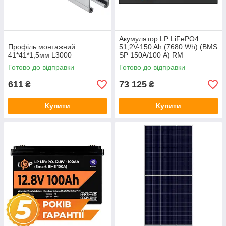
Акумулятор LP LiFePO4
Профіль монтажний
51,2V-150 Ah (7680 Wh) (BMS
41*41*1,5мм L3000
SP 150A/100 А) RM
RS485/CAN LCD BL
Готово до відправки
Готово до відправки
611
73 125
₴
₴
Купити
Купити