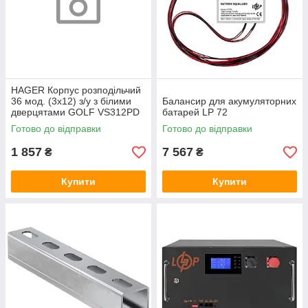
HAGER Корпус розподільчий
36 мод. (3х12) з/у з білими
Балансир для акумуляторних
дверцятами GOLF VS312PD
батарей LP 72
Готово до відправки
Готово до відправки
1 857
7 567
₴
₴
Купити
Купити