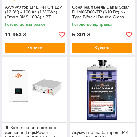
Акумулятор LP LiFePO4 12V
Сонячна панель Dahai Solar
(12,8V) - 100 Ah (1280Wh)
DHM66D60-TP (610 Вт) N-
(Smart BMS 100А) з BT
Type Bifacial Double Glass
пластик
Готово до відправки
Готово до відправки
11 953
5 301
₴
₴
Купити
Купити
🔋 Комплект автономного
живлення LogicPower
Акумуляторна батарея LP 4