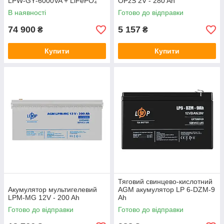
LPW‑GY‑6000VA + LiFePO₄
OPzS 2V - 280 Ah
акумулятор Deye SE‑G5.1
В наявності
Готово до відправки
Pro‑B
74 900
5 157
₴
₴
Купити
Купити
Тяговий свинцево-кислотний
Акумулятор мультигелевий
AGM акумулятор LP 6-DZM-9
LPM-MG 12V - 200 Ah
Ah
Готово до відправки
Готово до відправки