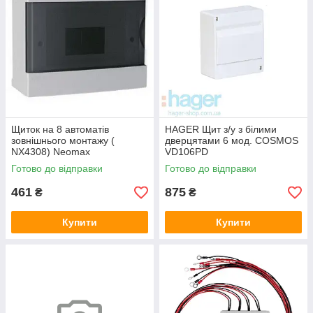
Щиток на 8 автоматів
HAGER Щит з/у з білими
зовнішнього монтажу (
дверцятами 6 мод. COSMOS
NX4308) Neomax
VD106PD
Готово до відправки
Готово до відправки
461
875
₴
₴
Купити
Купити