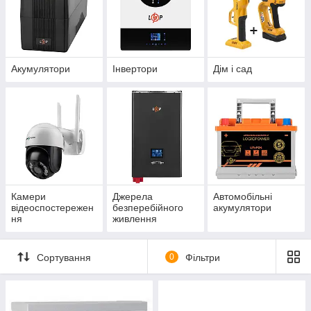
Акумулятори
Інвертори
Дім і сад
Камери
Джерела
Автомобільні
відеоспостережен
безперебійного
акумулятори
ня
живлення
Сортування
0
Фільтри