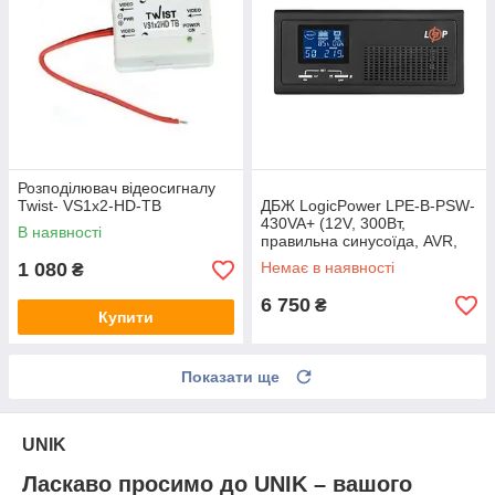
Розподілювач відеосигналу
Twist- VS1x2-HD-TB
ДБЖ LogicPower LPE-B-PSW-
430VA+ (12V, 300Вт,
В наявності
правильна синусоїда, AVR,
LCD, заряд 1–15А)
1 080
Немає в наявності
₴
6 750
₴
Купити
Показати ще
UNIK
Ласкаво просимо до UNIK – вашого