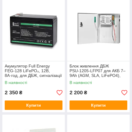
Акумулятор Full Energy
Блок живлення ДБЖ
FEG‑128 LiFePO₄, 12В,
PSU‑1205‑LFP07 для АКБ 7–
8А·год, для ДБЖ, сигналізації
9Ah (AGM, SLA, LiFePO4),
та сонячних систем
12V, 5A, 165W
В наявності
В наявності
2 350
2 200
₴
₴
Купити
Купити