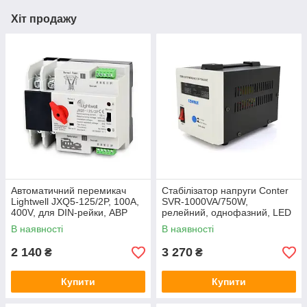
Хіт продажу
Автоматичний перемикач
Стабілізатор напруги Conter
Lightwell JXQ5-125/2P, 100А,
SVR‑1000VA/750W,
400V, для DIN-рейки, АВР
релейний, однофазний, LED
резервного живлення
дисплей, 2×Schuko,
В наявності
В наявності
напольний монтаж
2 140
3 270
₴
₴
Купити
Купити