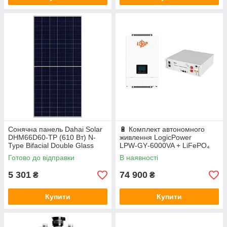
Сонячна панель Dahai Solar
🔋 Комплект автономного
DHM66D60-TP (610 Вт) N-
живлення LogicPower
Type Bifacial Double Glass
LPW‑GY‑6000VA + LiFePO₄
акумулятор Deye SE‑G5.1
Готово до відправки
В наявності
Pro‑B
5 301
74 900
₴
₴
Купити
Купити