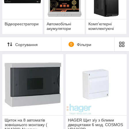
Відеореєстратори
Автомобільні
Комп'ютерні
акумулятори
комплектуючі
Сортування
0
Фільтри
Щиток на 8 автоматів
HAGER Щит з/у з білими
зовнішнього монтажу (
дверцятами 6 мод. COSMOS