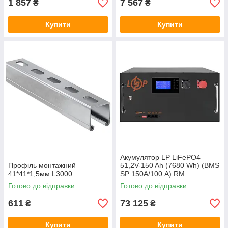
1 857
7 567
₴
₴
Купити
Купити
Акумулятор LP LiFePO4
Профіль монтажний
51,2V-150 Ah (7680 Wh) (BMS
41*41*1,5мм L3000
SP 150A/100 А) RM
RS485/CAN LCD BL
Готово до відправки
Готово до відправки
611
73 125
₴
₴
Купити
Купити