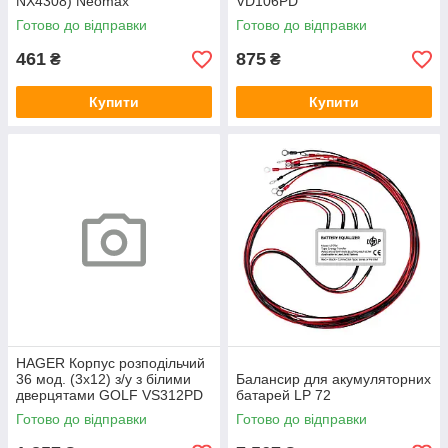
NX4308) Neomax
VD106PD
Готово до відправки
Готово до відправки
461
875
₴
₴
Купити
Купити
HAGER Корпус розподільчий
36 мод. (3х12) з/у з білими
Балансир для акумуляторних
дверцятами GOLF VS312PD
батарей LP 72
Готово до відправки
Готово до відправки