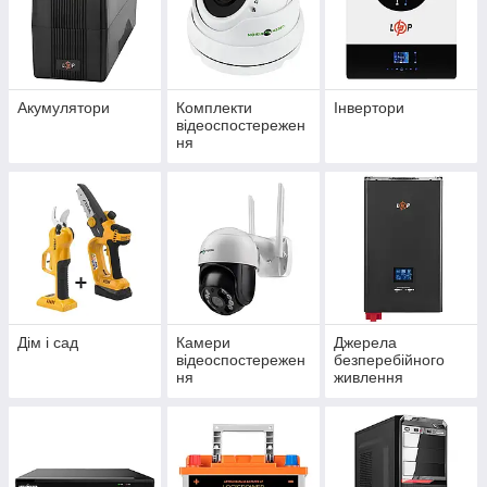
Акумулятори
Комплекти
Інвертори
відеоспостережен
ня
Дім і сад
Камери
Джерела
відеоспостережен
безперебійного
ня
живлення