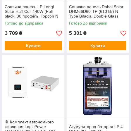
Сонячна панель LP Longi
Сонячна панель Dahai Solar
Solar Half-Cell 440W (Full
DHM66D60-TP (610 Вт) N-
black, 30 профіль, Topcon N
Type Bifacial Double Glass
Bi-facial, монокристал) Уцінка
Готово до відправки
Готово до відправки
3 709
5 301
₴
₴
Купити
Купити
🔋 Комплект автономного
живлення LogicPower
Акумуляторна батарея LP 4