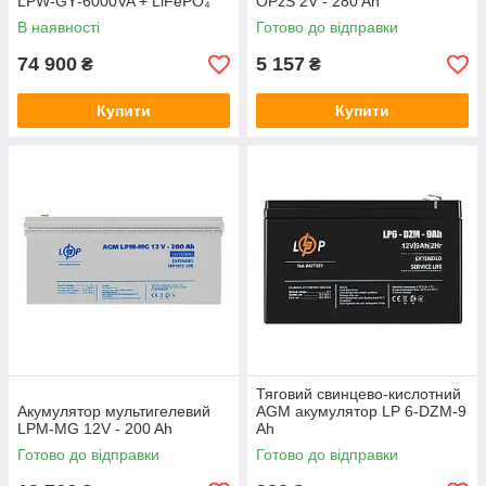
LPW‑GY‑6000VA + LiFePO₄
OPzS 2V - 280 Ah
акумулятор Deye SE‑G5.1
В наявності
Готово до відправки
Pro‑B
74 900
5 157
₴
₴
Купити
Купити
Тяговий свинцево-кислотний
Акумулятор мультигелевий
AGM акумулятор LP 6-DZM-9
LPM-MG 12V - 200 Ah
Ah
Готово до відправки
Готово до відправки