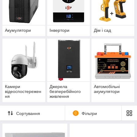
Акумулятори
Інвертори
Дім і сад
Камери
Джерела
Автомобільні
відеоспостережен
безперебійного
акумулятори
ня
живлення
Сортування
0
Фільтри