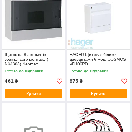
Щиток на 8 автоматів
HAGER Щит з/у з білими
зовнішнього монтажу (
дверцятами 6 мод. COSMOS
NX4308) Neomax
VD106PD
Готово до відправки
Готово до відправки
461
875
₴
₴
Купити
Купити