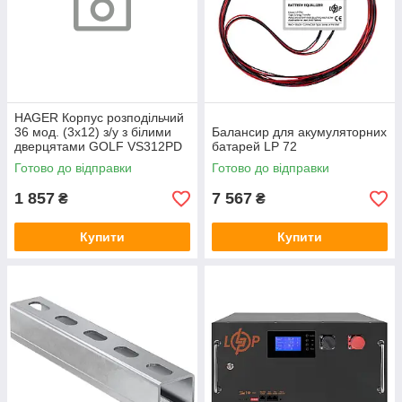
HAGER Корпус розподільчий
36 мод. (3х12) з/у з білими
Балансир для акумуляторних
дверцятами GOLF VS312PD
батарей LP 72
Готово до відправки
Готово до відправки
1 857
7 567
₴
₴
Купити
Купити