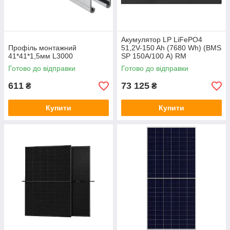
Акумулятор LP LiFePO4
Профіль монтажний
51,2V-150 Ah (7680 Wh) (BMS
41*41*1,5мм L3000
SP 150A/100 А) RM
RS485/CAN LCD BL
Готово до відправки
Готово до відправки
611
73 125
₴
₴
Купити
Купити