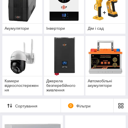
Акумулятори
Інвертори
Дім і сад
Камери
Джерела
Автомобільні
відеоспостережен
безперебійного
акумулятори
ня
живлення
Сортування
0
Фільтри