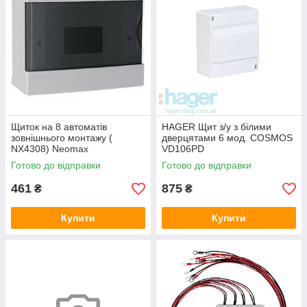
Щиток на 8 автоматів
HAGER Щит з/у з білими
зовнішнього монтажу (
дверцятами 6 мод. COSMOS
NX4308) Neomax
VD106PD
Готово до відправки
Готово до відправки
461
875
₴
₴
Купити
Купити