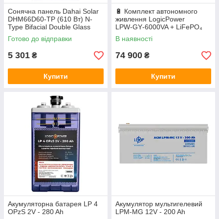
Сонячна панель Dahai Solar
🔋 Комплект автономного
DHM66D60-TP (610 Вт) N-
живлення LogicPower
Type Bifacial Double Glass
LPW‑GY‑6000VA + LiFePO₄
акумулятор Deye SE‑G5.1
Готово до відправки
В наявності
Pro‑B
5 301
74 900
₴
₴
Купити
Купити
Акумуляторна батарея LP 4
Акумулятор мультигелевий
OPzS 2V - 280 Ah
LPM-MG 12V - 200 Ah