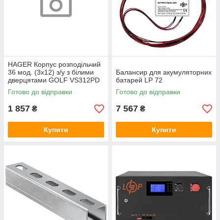
HAGER Корпус розподільчий
36 мод. (3х12) з/у з білими
Балансир для акумуляторних
дверцятами GOLF VS312PD
батарей LP 72
Готово до відправки
Готово до відправки
1 857
7 567
₴
₴
Купити
Купити