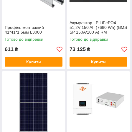
Акумулятор LP LiFePO4
Профіль монтажний
51,2V-150 Ah (7680 Wh) (BMS
41*41*1,5мм L3000
SP 150A/100 А) RM
RS485/CAN LCD BL
Готово до відправки
Готово до відправки
611
73 125
₴
₴
Купити
Купити