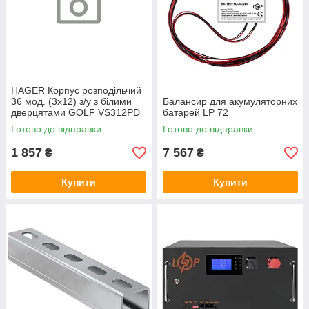
HAGER Корпус розподільчий
36 мод. (3х12) з/у з білими
Балансир для акумуляторних
дверцятами GOLF VS312PD
батарей LP 72
Готово до відправки
Готово до відправки
1 857
7 567
₴
₴
Купити
Купити