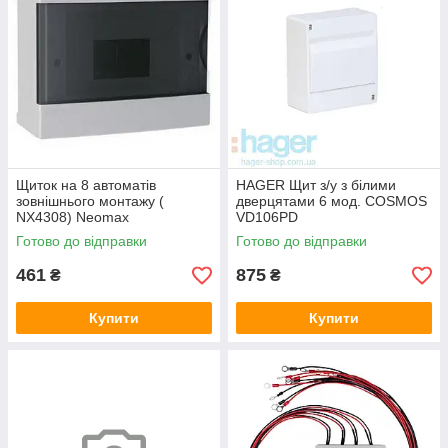
Щиток на 8 автоматів
HAGER Щит з/у з білими
зовнішнього монтажу (
дверцятами 6 мод. COSMOS
NX4308) Neomax
VD106PD
Готово до відправки
Готово до відправки
461
875
₴
₴
Купити
Купити