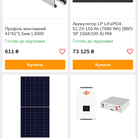
Акумулятор LP LiFePO4
Профіль монтажний
51,2V-150 Ah (7680 Wh) (BMS
41*41*1,5мм L3000
SP 150A/100 А) RM
RS485/CAN LCD BL
Готово до відправки
Готово до відправки
611
73 125
₴
₴
Купити
Купити