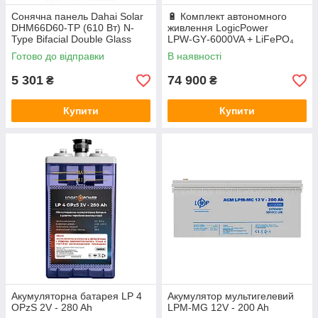
Сонячна панель Dahai Solar
🔋 Комплект автономного
DHM66D60-TP (610 Вт) N-
живлення LogicPower
Type Bifacial Double Glass
LPW‑GY‑6000VA + LiFePO₄
акумулятор Deye SE‑G5.1
Готово до відправки
В наявності
Pro‑B
5 301
74 900
₴
₴
Купити
Купити
Акумуляторна батарея LP 4
Акумулятор мультигелевий
OPzS 2V - 280 Ah
LPM-MG 12V - 200 Ah