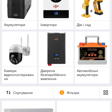
Акумулятори
Інвертори
Дім і сад
Камери
Джерела
Автомобільні
відеоспостережен
безперебійного
акумулятори
ня
живлення
Сортування
0
Фільтри