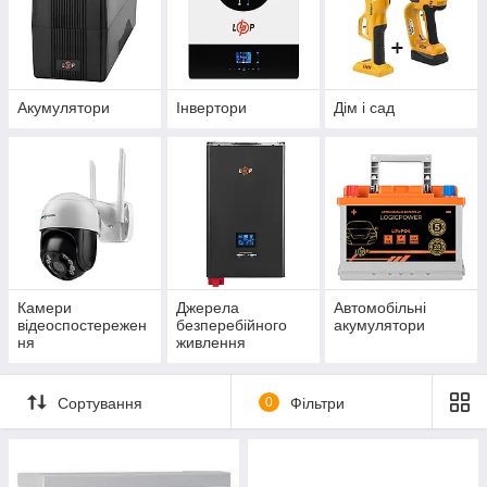
Акумулятори
Інвертори
Дім і сад
Камери
Джерела
Автомобільні
відеоспостережен
безперебійного
акумулятори
ня
живлення
Сортування
0
Фільтри