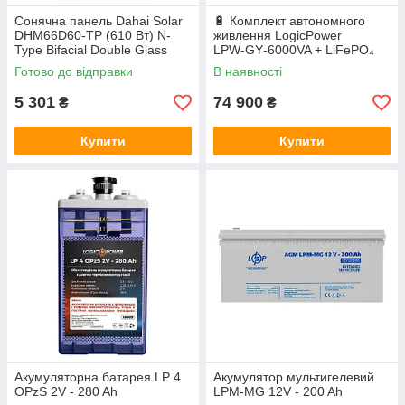
Сонячна панель Dahai Solar
🔋 Комплект автономного
DHM66D60-TP (610 Вт) N-
живлення LogicPower
Type Bifacial Double Glass
LPW‑GY‑6000VA + LiFePO₄
акумулятор Deye SE‑G5.1
Готово до відправки
В наявності
Pro‑B
5 301
74 900
₴
₴
Купити
Купити
Акумуляторна батарея LP 4
Акумулятор мультигелевий
OPzS 2V - 280 Ah
LPM-MG 12V - 200 Ah