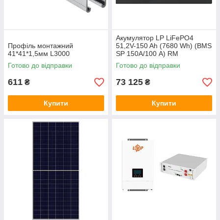
Акумулятор LP LiFePO4
Профіль монтажний
51,2V-150 Ah (7680 Wh) (BMS
41*41*1,5мм L3000
SP 150A/100 А) RM
RS485/CAN LCD BL
Готово до відправки
Готово до відправки
611
73 125
₴
₴
Купити
Купити