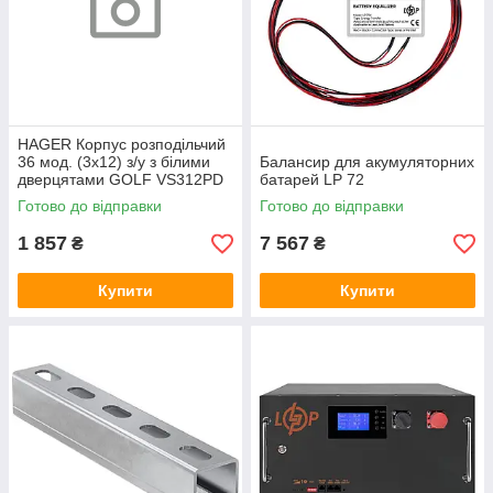
HAGER Корпус розподільчий
36 мод. (3х12) з/у з білими
Балансир для акумуляторних
дверцятами GOLF VS312PD
батарей LP 72
Готово до відправки
Готово до відправки
1 857
7 567
₴
₴
Купити
Купити