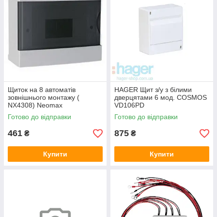
Щиток на 8 автоматів
HAGER Щит з/у з білими
зовнішнього монтажу (
дверцятами 6 мод. COSMOS
NX4308) Neomax
VD106PD
Готово до відправки
Готово до відправки
461
875
₴
₴
Купити
Купити