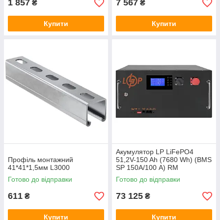
1 857
7 567
₴
₴
Купити
Купити
Акумулятор LP LiFePO4
Профіль монтажний
51,2V-150 Ah (7680 Wh) (BMS
41*41*1,5мм L3000
SP 150A/100 А) RM
RS485/CAN LCD BL
Готово до відправки
Готово до відправки
611
73 125
₴
₴
Купити
Купити