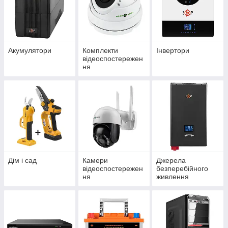
Акумулятори
Комплекти
Інвертори
відеоспостережен
ня
Дім і сад
Камери
Джерела
відеоспостережен
безперебійного
ня
живлення