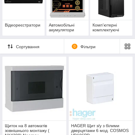
Відеореєстратори
Автомобільні
Комп'ютерні
акумулятори
комплектуючі
Сортування
0
Фільтри
Щиток на 8 автоматів
HAGER Щит з/у з білими
зовнішнього монтажу (
дверцятами 6 мод. COSMOS