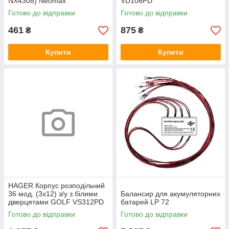
NX4308) Neomax
VD106PD
Готово до відправки
Готово до відправки
461
875
₴
₴
Купити
Купити
HAGER Корпус розподільчий
36 мод. (3х12) з/у з білими
Балансир для акумуляторних
дверцятами GOLF VS312PD
батарей LP 72
Готово до відправки
Готово до відправки