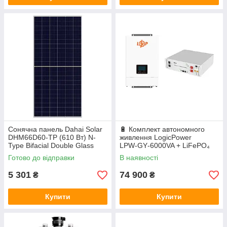
Сонячна панель Dahai Solar
🔋 Комплект автономного
DHM66D60-TP (610 Вт) N-
живлення LogicPower
Type Bifacial Double Glass
LPW‑GY‑6000VA + LiFePO₄
акумулятор Deye SE‑G5.1
Готово до відправки
В наявності
Pro‑B
5 301
74 900
₴
₴
Купити
Купити