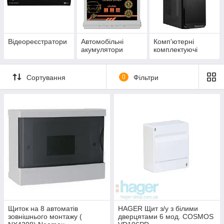
Відеореєстратори
Автомобільні
Комп'ютерні
акумулятори
комплектуючі
Сортування
0
Фільтри
Щиток на 8 автоматів
HAGER Щит з/у з білими
зовнішнього монтажу (
дверцятами 6 мод. COSMOS