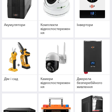
Акумулятори
Комплекти
Інвертори
відеоспостережен
ня
Дім і сад
Камери
Джерела
відеоспостережен
безперебійного
ня
живлення