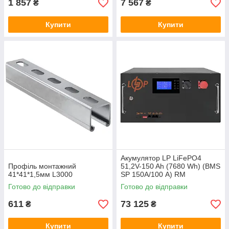
1 857
7 567
₴
₴
Купити
Купити
Акумулятор LP LiFePO4
Профіль монтажний
51,2V-150 Ah (7680 Wh) (BMS
41*41*1,5мм L3000
SP 150A/100 А) RM
RS485/CAN LCD BL
Готово до відправки
Готово до відправки
611
73 125
₴
₴
Купити
Купити