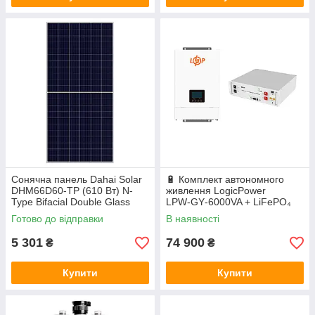
Сонячна панель Dahai Solar
🔋 Комплект автономного
DHM66D60-TP (610 Вт) N-
живлення LogicPower
Type Bifacial Double Glass
LPW‑GY‑6000VA + LiFePO₄
акумулятор Deye SE‑G5.1
Готово до відправки
В наявності
Pro‑B
5 301
74 900
₴
₴
Купити
Купити