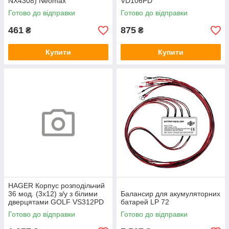
NX4308) Neomax
VD106PD
Готово до відправки
Готово до відправки
461
875
₴
₴
Купити
Купити
HAGER Корпус розподільчий
36 мод. (3х12) з/у з білими
Балансир для акумуляторних
дверцятами GOLF VS312PD
батарей LP 72
Готово до відправки
Готово до відправки