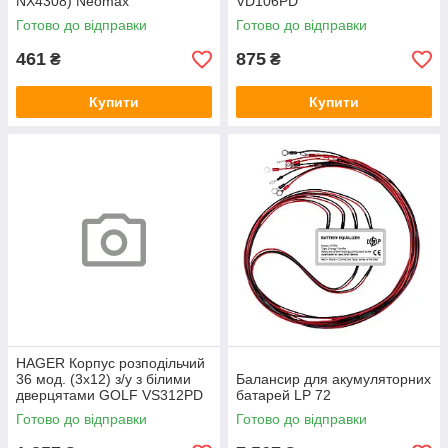
NX4308) Neomax
VD106PD
Готово до відправки
Готово до відправки
461
875
₴
₴
Купити
Купити
HAGER Корпус розподільчий
36 мод. (3х12) з/у з білими
Балансир для акумуляторних
дверцятами GOLF VS312PD
батарей LP 72
Готово до відправки
Готово до відправки