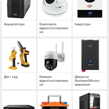
Акумулятори
Комплекти
Інвертори
відеоспостережен
ня
Дім і сад
Камери
Джерела
відеоспостережен
безперебійного
ня
живлення