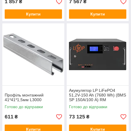
1 857
7 567
₴
₴
Купити
Купити
Акумулятор LP LiFePO4
Профіль монтажний
51,2V-150 Ah (7680 Wh) (BMS
41*41*1,5мм L3000
SP 150A/100 А) RM
RS485/CAN LCD BL
Готово до відправки
Готово до відправки
611
73 125
₴
₴
Купити
Купити