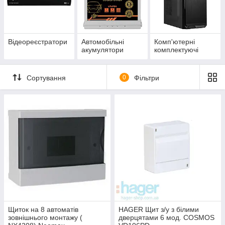
Відеореєстратори
Автомобільні
Комп'ютерні
акумулятори
комплектуючі
Сортування
0
Фільтри
Щиток на 8 автоматів
HAGER Щит з/у з білими
зовнішнього монтажу (
дверцятами 6 мод. COSMOS