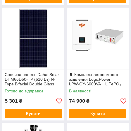
Сонячна панель Dahai Solar
🔋 Комплект автономного
DHM66D60-TP (610 Вт) N-
живлення LogicPower
Type Bifacial Double Glass
LPW‑GY‑6000VA + LiFePO₄
акумулятор Deye SE‑G5.1
Готово до відправки
В наявності
Pro‑B
5 301
74 900
₴
₴
Купити
Купити