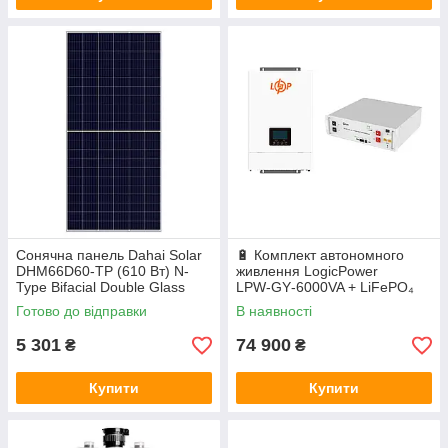
Сонячна панель Dahai Solar
🔋 Комплект автономного
DHM66D60-TP (610 Вт) N-
живлення LogicPower
Type Bifacial Double Glass
LPW‑GY‑6000VA + LiFePO₄
акумулятор Deye SE‑G5.1
Готово до відправки
В наявності
Pro‑B
5 301
74 900
₴
₴
Купити
Купити