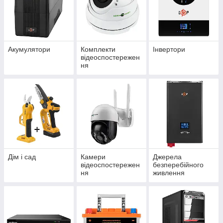
Акумулятори
Комплекти
Інвертори
відеоспостережен
ня
Дім і сад
Камери
Джерела
відеоспостережен
безперебійного
ня
живлення