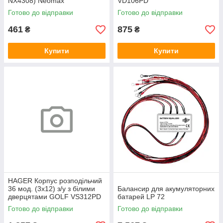
NX4308) Neomax
VD106PD
Готово до відправки
Готово до відправки
461
875
₴
₴
Купити
Купити
HAGER Корпус розподільчий
36 мод. (3х12) з/у з білими
Балансир для акумуляторних
дверцятами GOLF VS312PD
батарей LP 72
Готово до відправки
Готово до відправки