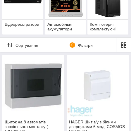
Відеореєстратори
Автомобільні
Комп'ютерні
акумулятори
комплектуючі
Сортування
0
Фільтри
Щиток на 8 автоматів
HAGER Щит з/у з білими
зовнішнього монтажу (
дверцятами 6 мод. COSMOS