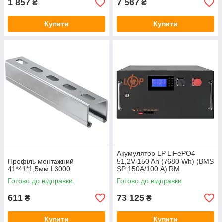
1 857
7 567
₴
₴
Купити
Купити
Акумулятор LP LiFePO4
Профіль монтажний
51,2V-150 Ah (7680 Wh) (BMS
41*41*1,5мм L3000
SP 150A/100 А) RM
RS485/CAN LCD BL
Готово до відправки
Готово до відправки
611
73 125
₴
₴
Купити
Купити