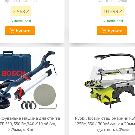
0.601.1A0.320
5133002858
2 568 ₴
10 299 ₴
В наявності
В наявності
Купити
Купити
іфувальна машина для стін та
Ryobi Лобзик стаціонарний R
TR 550, 550 Вт,340-910 об/хв,
125Вт, 550-1700об•хв, хід 20мм
225мм, 4.8 кг
здатність 405мм