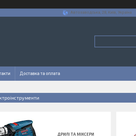
Автозаводська, 28, Київ, Україна
такти
Доставка та оплата
ктроінструменти
ДРИЛІ ТА МІКСЕРИ