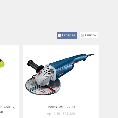
Галерея
Список
DS4601G,
Bosch GWS 2200
хв
0.601.8C1.320