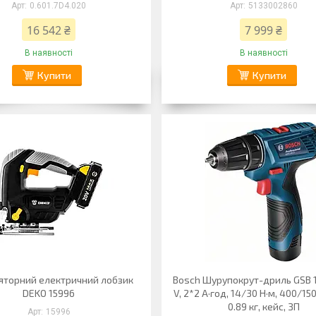
0.601.7D4.020
5133002860
16 542 ₴
7 999 ₴
В наявності
В наявності
Купити
Купити
яторний електричний лобзик
Bosch Шурупокрут-дриль GSB 12
DEKO 15996
V, 2*2 А·год, 14/30 Н·м, 400/15
0.89 кг, кейс, ЗП
15996