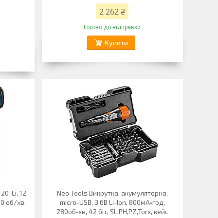
2 262 ₴
Готово до відправки
Купити
0-Li, 12
Neo Tools Викрутка, акумуляторна,
00 об/хв,
micro-USB, 3.6В Li-Ion, 800мА•год,
280об•хв, 42 біт, SL,PH,PZ,Torx, кейс