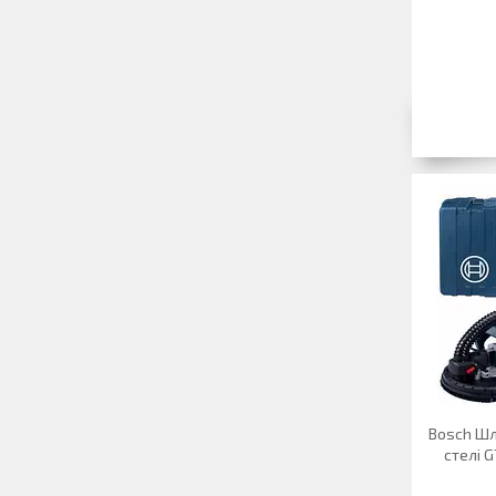
Bosch Шл
стелі G