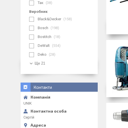
Так
38
Виробник
Black&Decker
158
Bosch
198
Bostitch
18
DeWalt
554
Deko
28
Ще 21
Контакти
UNIK
Сергій