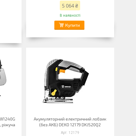
5 064 ₴
В наявності
Купити
SW1240G
Акумуляторний електричний лобзик
, ріжуча
(без АКБ) DEKO 12179 DKJS20Q2
12179