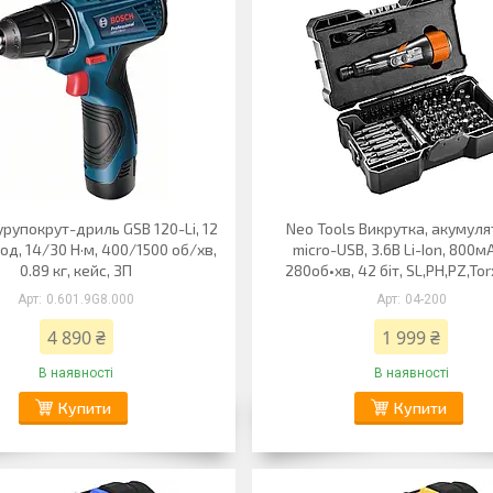
рупокрут-дриль GSB 120-Li, 12
Neo Tools Викрутка, акумуля
год, 14/30 Н·м, 400/1500 об/хв,
micro-USB, 3.6В Li-Ion, 800м
0.89 кг, кейс, ЗП
280об•хв, 42 біт, SL,PH,PZ,Tor
0.601.9G8.000
04-200
4 890 ₴
1 999 ₴
В наявності
В наявності
Купити
Купити