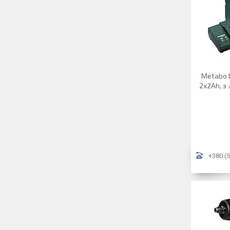
Metabo 
2x2Ah, з 
+380 (5