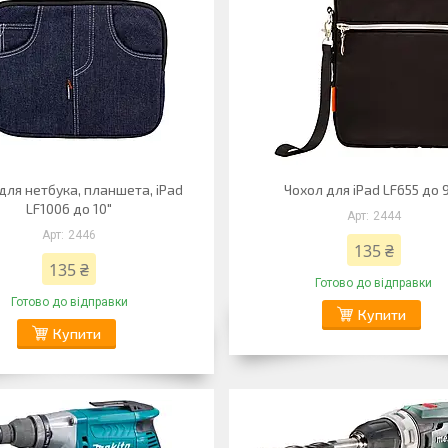
для нетбука, планшета, iPad
Чохол для iPad LF655 до 9
LF1006 до 10"
2444
2446
135 ₴
135 ₴
Готово до відправки
Готово до відправки
Купити
Купити