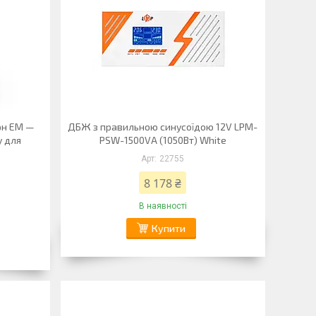
рн ЕМ —
ДБЖ з правильною синусоїдою 12V LPM-
у для
PSW-1500VA (1050Вт) White
22755
8 178 ₴
В наявності
Купити