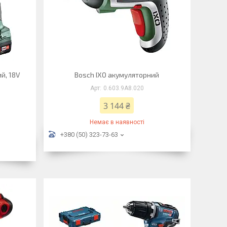
й, 18V
Bosch IXO акумуляторний
0.603.9A8.020
3 144 ₴
Немає в наявності
+380 (50) 323-73-63