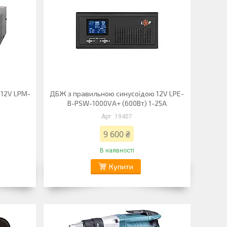
 12V LPM-
ДБЖ з правильною синусоїдою 12V LPE-
B-PSW-1000VA+ (600Вт) 1-25A
19407
9 600 ₴
В наявності
Купити