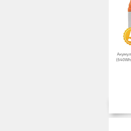
Акумуля
(640Wh)