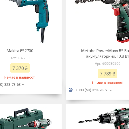
Makita FS2700
Metabo PowerMaxx BS Ba
акумуляторний, 10,8 В
FS2700
600080500
7 370 ₴
7 789 ₴
Немає в наявності
Немає в наявності
0) 323-73-63
+380 (50) 323-73-63