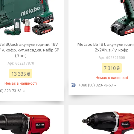
BS18Quick акумуляторний, 18V
Metabo BS 18 L акумуляторни
/ у, кофр, кут.насадка, набір SP
2x2Ah, з / у, кофр
(9 шт)
602321500
602217870
7 310 ₴
13 335 ₴
Немає в наявності
Немає в наявності
+380 (50) 323-73-63
0) 323-73-63