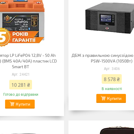
тор LP LiFePO4 12,8V - 50 Ah
ДБЖ з правильною синусоїдою
 (BMS 40A/40А) пластик LCD
PSW-1500VA (1050Вт)
Smart BT
3406
24421
8 578 ₴
10 281 ₴
В наявності
Готово до відправки
Купити
Купити