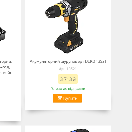
торна,
Акумуляторний шуруповерт DEKO 13521
А•год,
13521
x, кейс
3 713 ₴
Готово до відправки
Купити