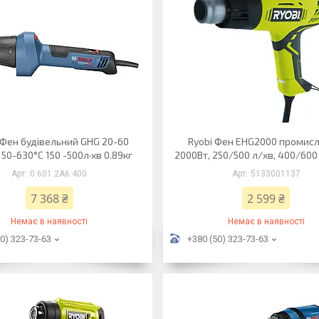
 Фен будівельний GHG 20-60
Ryobi Фен EHG2000 промисл
50-630°C 150 -500л·хв 0.89кг
2000Вт, 250/500 л/хв, 400/600 °
0.601.2A6.400
5133001137
7 368 ₴
2 599 ₴
Немає в наявності
Немає в наявності
0) 323-73-63
+380 (50) 323-73-63