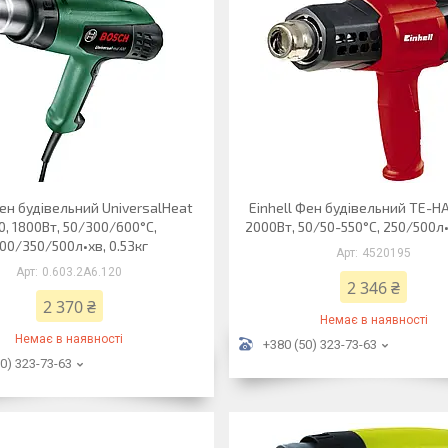
ен будівельний UniversalHeat
Einhell Фен будівельний TE-HA
0, 1800Вт, 50/300/600°C,
2000Вт, 50/50-550°C, 250/500л•
00/350/500л•хв, 0.53кг
4520195
0.603.2A6.120
2 346 ₴
2 370 ₴
Немає в наявності
Немає в наявності
+380 (50) 323-73-63
0) 323-73-63