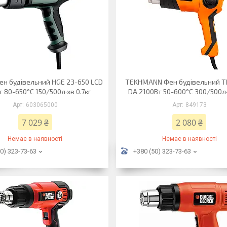
ен будівельний HGE 23-650 LCD
TEKHMANN Фен будівельний T
 80-650°C 150/500л·хв 0.7кг
DA 2100Вт 50-600°C 300/500л·х
603065000
849173
7 029 ₴
2 080 ₴
Немає в наявності
Немає в наявності
0) 323-73-63
+380 (50) 323-73-63