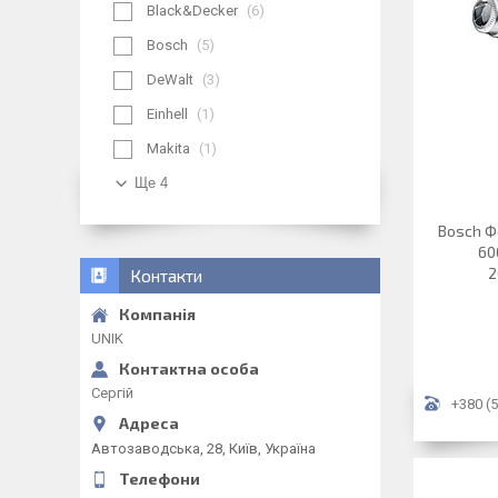
Black&Decker
6
Bosch
5
DeWalt
3
Einhell
1
Makita
1
Ще 4
Bosch Ф
60
2
Контакти
UNIK
Сергій
+380 (5
Автозаводська, 28, Київ, Україна