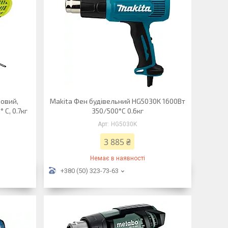
овий,
Makita Фен будівельний HG5030K 1600Вт
 С, 0.7кг
350/500°C 0.6кг
HG5030K
3 885 ₴
Немає в наявності
+380 (50) 323-73-63