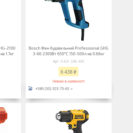
HG-2100
Bosch Фен будівельний Professional GHG
в 1.7кг
3-66 2300Вт 650°C 150-500л·хв 0.66кг
0.601.2A6.300
6 438 ₴
Немає в наявності
+380 (50) 323-73-63