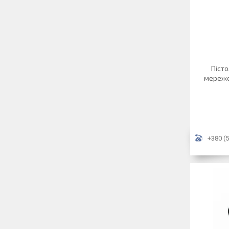
Пісто
мереже
+380 (5