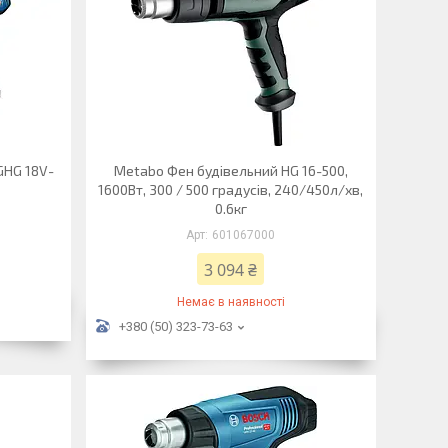
GHG 18V-
Metabo Фен будівельний HG 16-500,
1600Вт, 300 / 500 градусів, 240/450л/хв,
0.6кг
601067000
3 094 ₴
Немає в наявності
+380 (50) 323-73-63