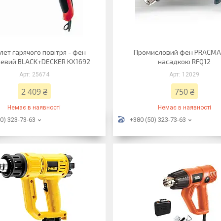
лет гарячого повітря - фен
Промисловий фен PRACMA
евий BLACK+DECKER KX1692
насадкою RFQ12
25674
12029
2 409 ₴
750 ₴
Немає в наявності
Немає в наявності
0) 323-73-63
+380 (50) 323-73-63