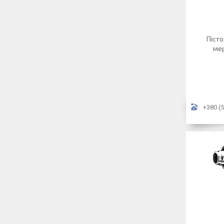
Пісто
ме
+380 (5