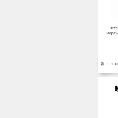
Пісто
мереж
+380 (5