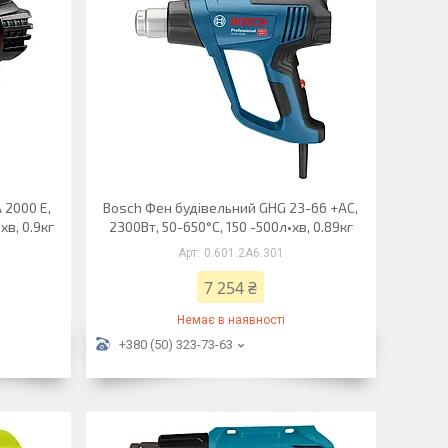
 2000 E,
Bosch Фен будівельний GHG 23-66 +АС,
хв, 0.9кг
2300Вт, 50-650°C, 150 -500л•хв, 0.89кг
0.601.2A6.301
7 254 ₴
Немає в наявності
+380 (50) 323-73-63