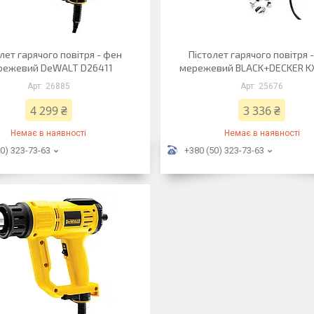
лет гарячого повітря - фен
Пістолет гарячого повітря 
режевий DeWALT D26411
мережевий BLACK+DECKER K
26885
25676
4 299 ₴
3 336 ₴
Немає в наявності
Немає в наявності
0) 323-73-63
+380 (50) 323-73-63