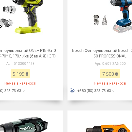
ен будівельний ONE+ R18HG-0
Bosch Фен будівельний Bosch 
 470° C, 170л /хв (без АКБ і ЗП)
50 PROFESSIONAL
5133004423
0.601.2A6.500
5 199 ₴
7 500 ₴
Немає в наявності
Немає в наявності
0) 323-73-63
+380 (50) 323-73-63