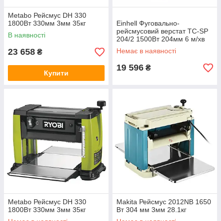
Metabo Рейсмус DH 330
1800Вт 330мм 3мм 35кг
Einhell Фуговально-
рейсмусовий верстат TC-SP
В наявності
204/2 1500Вт 204мм 6 м/хв
23.9кг
23 658
Немає в наявності
₴
19 596
₴
Купити
Metabo Рейсмус DH 330
Makita Рейсмус 2012NB 1650
1800Вт 330мм 3мм 35кг
Вт 304 мм 3мм 28.1кг