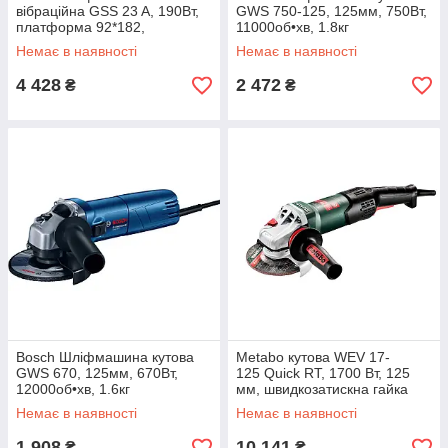
вібраційна GSS 23 A, 190Вт,
GWS 750-125, 125мм, 750Вт,
платформа 92*182,
11000об•хв, 1.8кг
24000колив/хв, 0.89кг
Немає в наявності
Немає в наявності
4 428
2 472
₴
₴
Bosch Шліфмашина кутова
Metabo кутова WEV 17-
GWS 670, 125мм, 670Вт,
125 Quick RT, 1700 Вт, 125
12000об•хв, 1.6кг
мм, швидкозатискна гайка
Немає в наявності
Немає в наявності
1 908
10 141
₴
₴