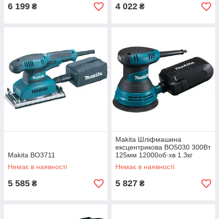
6 199
4 022
₴
₴
Makita Шліфмашина
ексцентрикова BO5030 300Вт
Makita BO3711
125мм 12000об·хв 1.3кг
Немає в наявності
Немає в наявності
5 585
5 827
₴
₴