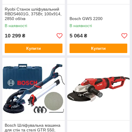
Ryobi Станок шліфувальний
RBDS4601G, 375Вт, 100х914,
2850 об/хв
Bosch GWS 2200
В наявності
В наявності
10 299
5 064
₴
₴
Купити
Купити
Bosch Шліфувальна машина
для стін та стелі GTR 550,