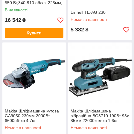
550 Вт,340-910 об/хв, 225мм,
4.8 кг
В наявності
Einhell TE-AG 230
16 542
Немає в наявності
₴
5 382
₴
Купити
Makita Шліфмашина кутова
Makita Шліфмашина
GA9050 230мм 2000Вт
вібраційна BO3710 190Вт 93x
6600об·хв 4.7кг
85мм 22000кол·хв 1.6кг
Немає в наявності
Немає в наявності