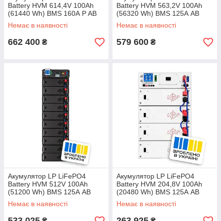
Battery HVM 614,4V 100Ah
Battery HVM 563,2V 100Ah
(61440 Wh) BMS 160А P AB
(56320 Wh) BMS 125А AB
black
black
Немає в наявності
Немає в наявності
662 400
579 600
₴
₴
Акумулятор LP LiFePO4
Акумулятор LP LiFePO4
Battery HVM 512V 100Ah
Battery HVM 204,8V 100Ah
(51200 Wh) BMS 125А AB
(20480 Wh) BMS 125А AB
black
white
Немає в наявності
Немає в наявності
533 025
263 925
₴
₴