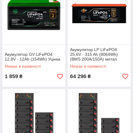
Акумулятор LP LiFePO4
Акумулятор GV LiFePO4
25,6V - 315 Ah (8064Wh)
12,8V - 12Ah (154Wh) Уцінка
(BMS 200A/150А) метал
Smart BT (41224)
Немає в наявності
Немає в наявності
1 859
64 296
₴
₴