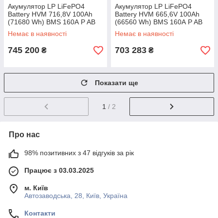
Акумулятор LP LiFePO4
Акумулятор LP LiFePO4
Battery HVM 716,8V 100Ah
Battery HVM 665,6V 100Ah
(71680 Wh) BMS 160А P AB
(66560 Wh) BMS 160А P AB
Lrack white
white
Немає в наявності
Немає в наявності
745 200
703 283
₴
₴
Показати ще
1
/ 2
Про нас
98% позитивних з 47 відгуків за рік
Працює з 03.03.2025
м. Київ
Автозаводська, 28, Київ, Україна
Контакти