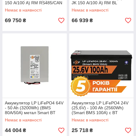
150 А/100 А) RM RS485/CAN
JK 150 А/100 А) RM BL
BL
Немає в наявності
Немає в наявності
69 750
66 939
₴
₴
Аккумулятор LP LiFePO4 64V
Акумулятор LP LiFePO4 24V
- 50 Ah (3200Wh) (BMS
(25,6V) - 100 Ah (2560Wh)
80A/50А) метал Smart BT
(Smart BMS 100А) с BT
heating
пластик
Немає в наявності
Немає в наявності
44 004
25 718
₴
₴