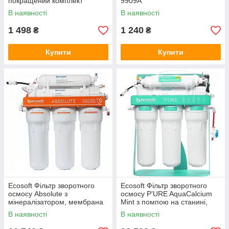
покращений комплект
9909A
картриджів з Ecomix, кран
В наявності
В наявності
капля
1 498
1 240
₴
₴
Купити
Купити
Ecosoft Фільтр зворотного
Ecosoft Фільтр зворотного
осмосу Absolute з
осмосу P'URE AquaCalcium
мінералізатором, мембрана
Mint з помпою на станині,
75gpd DuPont, дренаж 1:1
мембрана 75gpd DuPont,
В наявності
В наявності
картридж AquaCalcium
збагачує