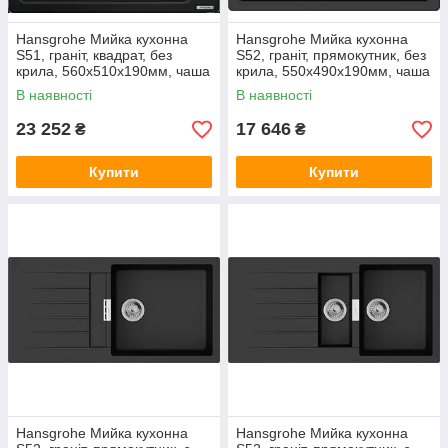
Hansgrohe Мийка кухонна
Hansgrohe Мийка кухонна
S51, граніт, квадрат, без
S52, граніт, прямокутник, без
крила, 560х510х190мм, чаша
крила, 550х490х190мм, чаша
- 1, накладна, S510-F450,
- 1, врізна, S520-F510,
В наявності
В наявності
чорний графіт
чорний графіт
23 252
17 646
₴
₴
Купити
Купити
Hansgrohe Мийка кухонна
Hansgrohe Мийка кухонна