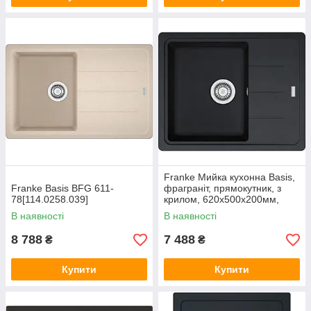
Franke Мийка кухонна Basis,
Franke Basis BFG 611-
фраграніт, прямокутник, з
78[114.0258.039]
крилом, 620х500х200мм,
чаша - 1, накладна, BFG 611-
В наявності
В наявності
62, онікс
8 788
7 488
₴
₴
Купити
Купити