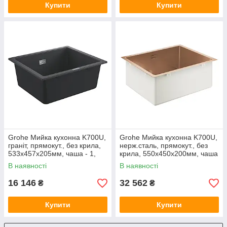
Купити
Купити
Grohe Мийка кухонна K700U,
Grohe Мийка кухонна K700U,
граніт, прямокут., без крила,
нерж.сталь, прямокут., без
533x457x205мм, чаша - 1,
крила, 550x450x200мм, чаша
врізна/під стільницю, чорний
- 1, уніврсальна, матовий
В наявності
В наявності
граніт
теплий захід сонця
16 146
32 562
₴
₴
Купити
Купити