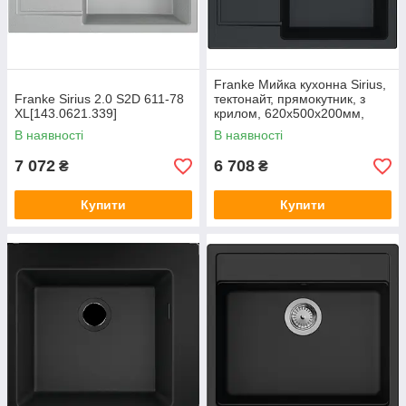
Franke Мийка кухонна Sirius,
Franke Sirius 2.0 S2D 611-78
тектонайт, прямокутник, з
XL[143.0621.339]
крилом, 620х500х200мм,
чаша - 1, накладна, SD2 611-
В наявності
В наявності
62, чорний
7 072
6 708
₴
₴
Купити
Купити