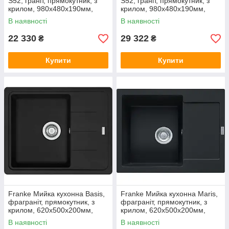
S52, граніт, прямокутник, з
S52, граніт, прямокутник, з
крилом, 980х480х190мм,
крилом, 980х480х190мм,
чаша - 1, накладна, S520-
чаша - 1.5, накладна, S520-
В наявності
В наявності
F480, чорний графіт
F530, чорний графіт
22 330
29 322
₴
₴
Купити
Купити
Franke Мийка кухонна Basis,
Franke Мийка кухонна Maris,
фраграніт, прямокутник, з
фраграніт, прямокутник, з
крилом, 620х500х200мм,
крилом, 620х500х200мм,
чаша - 1, накладна, BFG 611-
чаша - 1, врізна, MRG 611-62,
В наявності
В наявності
62, чорний матовий
чорний матовий