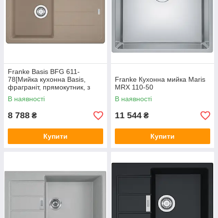
Franke Basis BFG 611-
78[Мийка кухонна Basis,
Franke Кухонна мийка Maris
фраграніт, прямокутник, з
MRX 110-50
крилом, 780х500х200мм,
В наявності
В наявності
чаша - 1, накладна, BFG 611-
78,
8 788
11 544
₴
₴
Купити
Купити