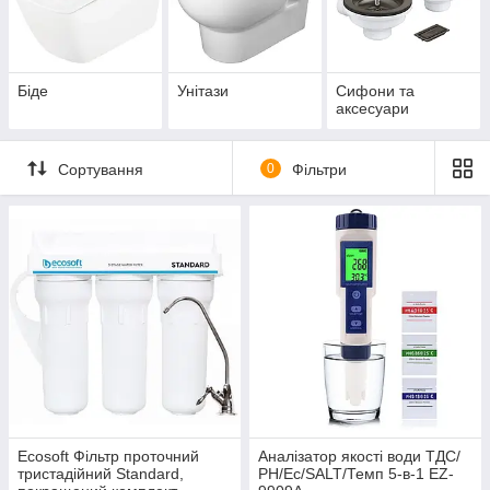
Біде
Унітази
Сифони та
аксесуари
Сортування
0
Фільтри
Ecosoft Фільтр проточний
Аналізатор якості води ТДС/
тристадійний Standard,
РН/Ес/SALT/Темп 5-в-1 EZ-