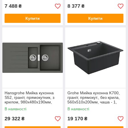
7 488
8 377
₴
₴
Купити
Купити
Hansgrohe Мийка кухонна
Grohe Мийка кухонна K700,
S52, граніт, прямокутник, з
граніт, прямокут., без крила,
крилом, 980х480х190мм,
560x510x200мм, чаша - 1,
чаша - 1.5, врізна, сірий
врізна, чорний граніт
В наявності
В наявності
камінь
29 322
19 170
₴
₴