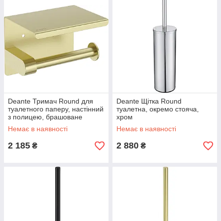
Deante Тримач Round для
Deante Щітка Round
туалетного паперу, настінний
туалетна, окремо стояча,
з полицею, брашоване
хром
золото
Немає в наявності
Немає в наявності
2 185
2 880
₴
₴