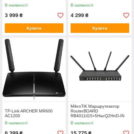
В наявності
В наявності
3 999
4 299
₴
₴
Купити
Купити
MikroTiK Маршрутизатор
TP-Link ARCHER MR600
RouterBOARD
AC1200
RB4011iGS+5HacQ2HnD-IN
В наявності
В наявності
6 399
15 775
₴
₴