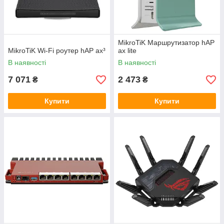
MikroTiK Маршрутизатор hAP
MikroTiK Wi-Fi роутер hAP ax³
ax lite
В наявності
В наявності
7 071
2 473
₴
₴
Купити
Купити