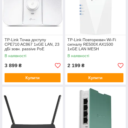
TP-Link Точка доступу
TP-Link Повторювач Wi-Fi
CPE710 AC867 1xGE LAN, 23
сигналу RE500X AX1500
дБі зовн. passive PoE
1хGE LAN MESH
В наявності
В наявності
3 899
2 199
₴
₴
Купити
Купити