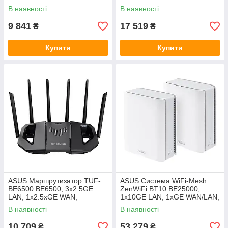
WAN/LAN. 1x10GE WAN/LAN,
В наявності
В наявності
1xSFP+, 1xUSB3.2, MESH
9 841
17 519
₴
₴
Купити
Купити
ASUS Маршрутизатор TUF-
ASUS Система WiFi-Mesh
BE6500 BE6500, 3x2.5GE
ZenWiFi BT10 BE25000,
LAN, 1x2.5xGE WAN,
1x10GE LAN, 1xGE WAN/LAN,
1xUSB3.2, MESH
1x10GE LAN, 1xUSB 3.0,
В наявності
В наявності
3мод, білий
10 709
53 279
₴
₴