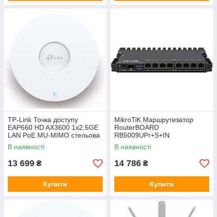
TP-Link Точка доступу
MikroTiK Маршрутизатор
EAP660 HD AX3600 1x2.5GE
RouterBOARD
LAN PoE MU-MIMO стельова
RB5009UPr+S+IN
В наявності
В наявності
13 699
14 786
₴
₴
Купити
Купити