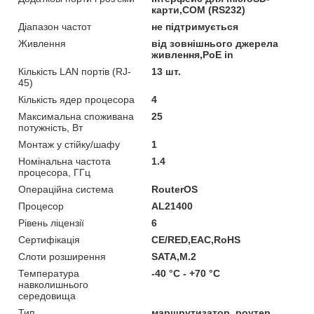
карти,COM (RS232)
Діапазон частот
не підтримується
Живлення
від зовнішнього джерела
живлення,PoE in
Кількість LAN портів (RJ-
13 шт.
45)
Кількість ядер процесора
4
Максимальна споживана
25
потужність, Вт
Монтаж у стійку/шафу
1
Номінальна частота
1.4
процесора, ГГц
Операційна система
RouterOS
Процесор
AL21400
Рівень ліцензії
6
Сертифікація
CE/RED,EAC,RoHS
Слоти розширення
SATA,M.2
Температура
-40 °C - +70 °C
навколишнього
середовища
Тип
маршрутизатор, роутер