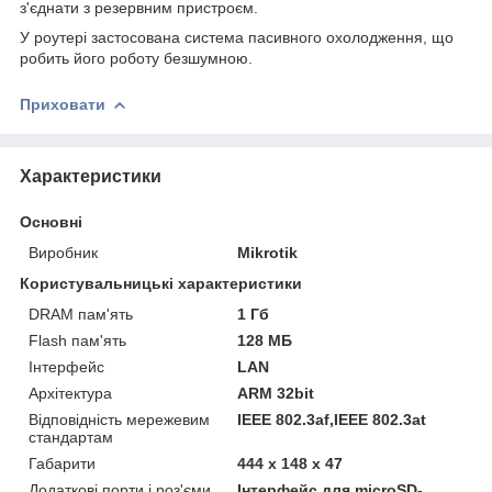
з'єднати з резервним пристроєм.
У роутері застосована система пасивного охолодження, що
робить його роботу безшумною.
Приховати
Характеристики
Основні
Виробник
Mikrotik
Користувальницькі характеристики
DRAM пам'ять
1 Гб
Flash пам'ять
128 МБ
Інтерфейс
LAN
Архітектура
ARM 32bit
Відповідність мережевим
IEEE 802.3af,IEEE 802.3at
стандартам
Габарити
444 x 148 x 47
Додаткові порти і роз'єми
Інтерфейс для microSD-