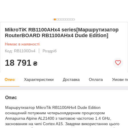
MikroTiK RB1100AHx4 series[Маршрутизатор
RouterBOARD RB1100AHx4 Dude Edition]
Немає в наявності
Код: RB1100Dx4
Роздріб
18 791
₴
Опис
Характеристики
Доставка
Оплата
Умови п
Опис
Маршрутизатор MikroTik RВ1100AHx4 Dude Edition
оснащений потужним чотирьохядерним процесором
Annapurna Alpine AL21400 з тактовою частотою 1.4 GHz,
заснованим на чипі Cortex A15. Завдяки використанню цього