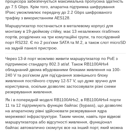
процесора забезпечується максимальна пропускна здатність
до 7.5 Gbps. Крім того, апаратна підтримка шифрування
IPsec уможливлює передачу до 2.2 Gbps шифрованого
трафіку з використанням AES128.
Маршрутизатор постачається в металевому корпусі для
монтажу в 19-дюймову стійку, має 13 незалежних гігабітних
портів, розділених на три комутаційні групи, та послідовний
порт RS232. Є по 2 роз'єми SATA та М.2, а також слот microSD
на задній панелі пристрою.
Через 13-й порт можливо живити маршрутизатор по PoE з
підтримкою стандарту 802.3 at/af. Також RВ1100AHx4
обладнаний двома вбудованими блоками живлення на 100-
240 V та роз'ємом для під'єднання зовнішнього блоку
живлення постійного струму 12-57 V, що дуже зручно для
користувача, оскільки дозволяє застосовувати різні схеми
резервування живлення.
Як і в попередній моделі RВ1100AHx2, в RВ1100AHx4 порти
11 та 12 підтримують функцію байпас (bypass), що дозволяє
на апаратному рівні здійснювати резервування ядра
мережевої інфраструктури. Таким чином, навіть при відмові
маршрутизатора або відсутності живлення, функціонал
байпас автоматично скомутує все на інший порт, який можна