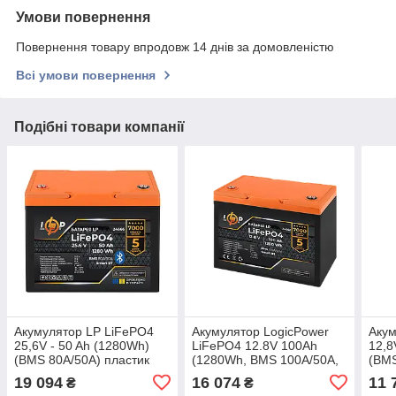
Умови повернення
Повернення товару впродовж 14 днів за домовленістю
Всі умови повернення
Подібні товари компанії
Акумулятор LP LiFePO4
Акумулятор LogicPower
Акум
25,6V - 50 Ah (1280Wh)
LiFePO4 12.8V 100Ah
12,8
(BMS 80A/50А) пластик
(1280Wh, BMS 100A/50А,
(BMS
Smart BT
Smart BT)
LCD 
19 094
16 074
11 
₴
₴