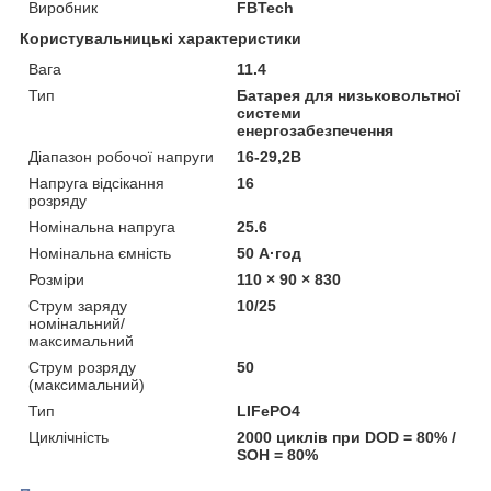
Виробник
FBTech
Користувальницькі характеристики
Вага
11.4
Тип
Батарея для низьковольтної
системи
енергозабезпечення
Діапазон робочої напруги
16-29,2В
Напруга відсікання
16
розряду
Номінальна напруга
25.6
Номінальна ємність
50 А·год
Розміри
110 × 90 × 830
Струм заряду
10/25
номінальний/
максимальний
Струм розряду
50
(максимальний)
Тип
LIFePO4
Циклічність
2000 циклів при DOD = 80% /
SOH = 80%