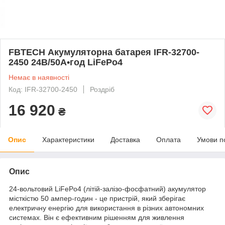
FBTECH Акумуляторна батарея IFR-32700-
2450 24В/50А•год LiFePo4
Немає в наявності
Код: IFR-32700-2450
Роздріб
16 920
₴
Опис
Характеристики
Доставка
Оплата
Умови п
Опис
24-вольтовий LiFePo4 (літій-залізо-фосфатний) акумулятор
місткістю 50 ампер-годин - це пристрій, який зберігає
електричну енергію для використання в різних автономних
системах. Він є ефективним рішенням для живлення