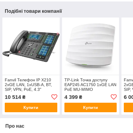
Подібні товари компанії
Fanvil Телефон IP X210
TP-Link Точка доступу
Fanv
2xGE LAN, 1xUSB-A, BT,
EAP245 AC1750 1xGE LAN
2xGE
SIP, VPN, PoE, 4.3"
PoE MU-MIMO
SIP,
кольоровий екран, до 106
коль
10 514
4 399
6 0
₴
₴
DSS клавіш
Купити
Купити
Про нас