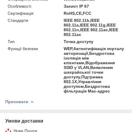
Особливості
Захист IP 67
Сертифікація
RoHS,CE,FCC
Стандарти
IEEE 802.11b,IEEE
802.11a,IEEE 802.11g,IEEE
802.11n,IEEE 802.11ac,IEEE
802.11ax
Тип
Точка доступу
Функції безпеки
WEP,Автентифікація порталу
авторизації,Бездротова
ізоляція між
клієнтами,Відображення
SSID у VLAN,Виявлення
шахрайської точки
доступу,Підтримка
802.1X,Управління
доступом,Бездротова
фільтрація Mac-адрес
Приховати
Умови доставки
Нова Пошта