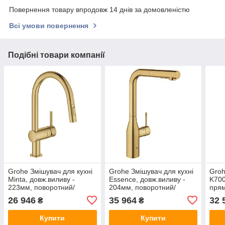
Повернення товару впродовж 14 днів за домовленістю
Всі умови повернення
Подібні товари компанії
Grohe Змішувач для кухні
Grohe Змішувач для кухні
Groh
Minta, довж.виливу -
Essence, довж.виливу -
K700
223мм, поворотний/
204мм, поворотний/
прям
витяжний, 1важіль,
витяжний, 1важіль,
550x
26 946
35 964
32 
₴
₴
матовий прохолодний схід
матовий прохолодний схід
унів
сонця
сонця
тепл
Купити
Купити