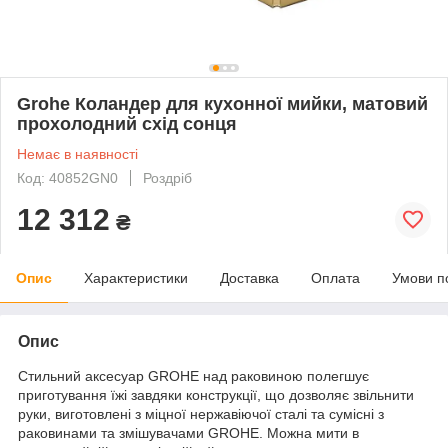
Grohe Коландер для кухонної мийки, матовий
прохолодний схід сонця
Немає в наявності
Код: 40852GN0
Роздріб
12 312
₴
Опис
Характеристики
Доставка
Оплата
Умови п
Опис
Стильний аксесуар GROHE над раковиною полегшує
приготування їжі завдяки конструкції, що дозволяє звільнити
руки, виготовлені з міцної нержавіючої сталі та сумісні з
раковинами та змішувачами GROHE. Можна мити в