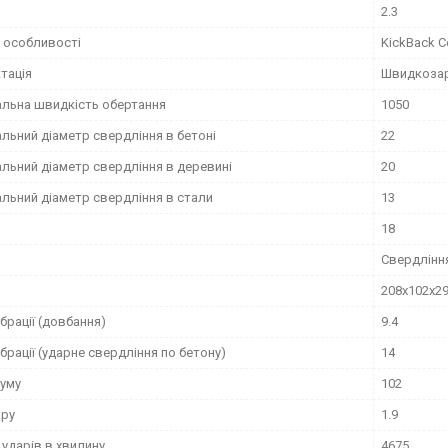
2.3
 особливості
KickBack C
тація
Швидкозар
льна швидкість обертання
1050
льний діаметр свердління в бетоні
22
льний діаметр свердління в деревині
20
льний діаметр свердління в стали
13
18
Свердління
208x102x2
ібрації (довбання)
9.4
ібрації (ударне свердління по бетону)
14
шуму
102
ару
1.9
ударів в хвилину
4675