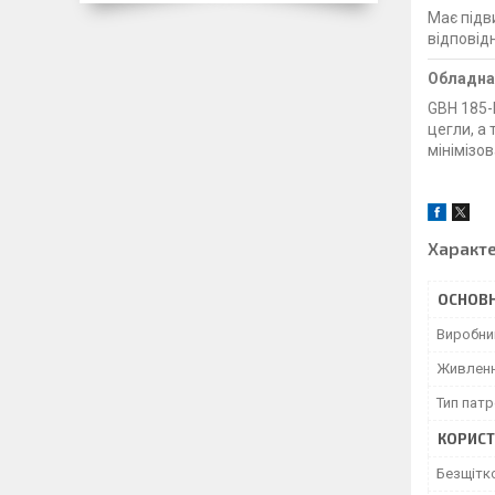
Має підв
відповід
Обладна
GBH 185-
цегли, а
мінімізо
Характ
ОСНОВН
Виробни
Живлен
Тип пат
КОРИСТ
Безщітк