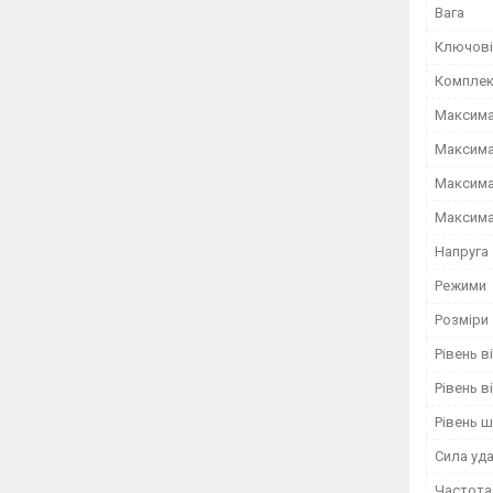
Вага
Ключові
Комплек
Максима
Максима
Максима
Максима
Напруга
Режими
Розміри
Рівень в
Рівень в
Рівень 
Сила уд
Частота 