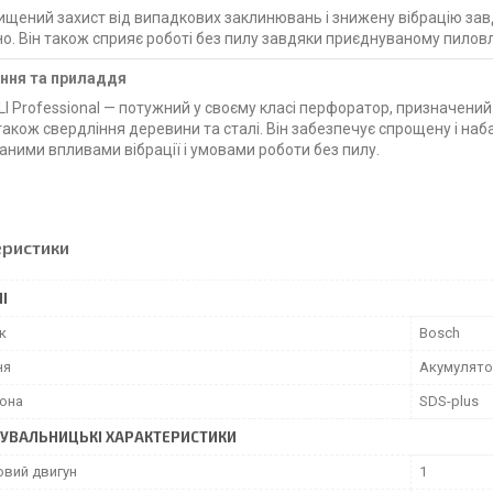
ищений захист від випадкових заклинювань і знижену вібрацію завдяк
но. Він також сприяє роботі без пилу завдяки приєднуваному пило
ння та приладдя
LI Professional — потужний у своєму класі перфоратор, призначени
 також свердління деревини та сталі. Він забезпечує спрощену і на
ваними впливами вібрації і умовами роботи без пилу.
еристики
І
к
Bosch
ня
Акумулят
рона
SDS-plus
УВАЛЬНИЦЬКІ ХАРАКТЕРИСТИКИ
овий двигун
1