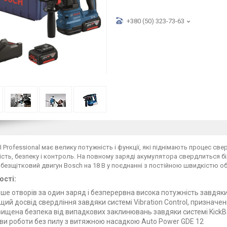
+380 (50) 323-73-63
I Professional має велику потужність і функції, які піднімають процес с
сть, безпеку і контроль. На повному заряді акумулятора свердлиться бі
безщітковий двигун Bosch на 18 В у поєднанні з постійною швидкістю о
ості:
ьше отворів за один заряд і безперервна висока потужність завдяк
щий досвід свердління завдяки системі Vibration Control, призначе
вищена безпека від випадкових заклинювань завдяки системі KickBa
ви роботи без пилу з витяжною насадкою Auto Power GDE 12