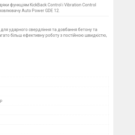
и функціям KickBack Control і Vibration Control
вловлювачу Auto Power GDE 12.
й для ударного свердління та довбання бетону та
багато більш ефективну роботу з постійною швидкістю,
ор