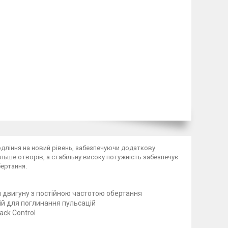
вердління на новий рівень, забезпечуючи додаткову
льше отворів, а стабільну високу потужність забезпечує
бертання.
и двигуну з постійною частотою обертання
ній для поглинання пульсацій
ck Control