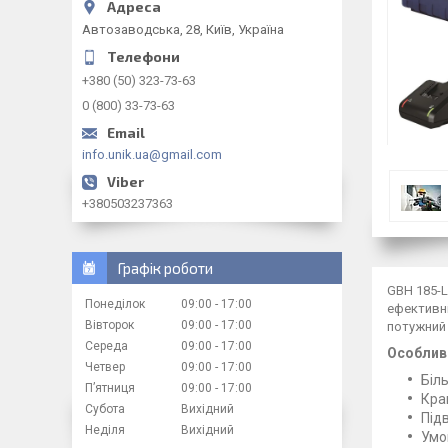
Автозаводська, 28, Київ, Україна
+380 (50) 323-73-63
0 (800) 33-73-63
info.unik.ua@gmail.com
+380503237363
Графік роботи
GBH 185-L
Понеділок
09:00
17:00
ефективні
Вівторок
09:00
17:00
потужний 
Середа
09:00
17:00
Особлив
Четвер
09:00
17:00
Біл
Пʼятниця
09:00
17:00
Кра
Субота
Вихідний
Під
Неділя
Вихідний
Умо