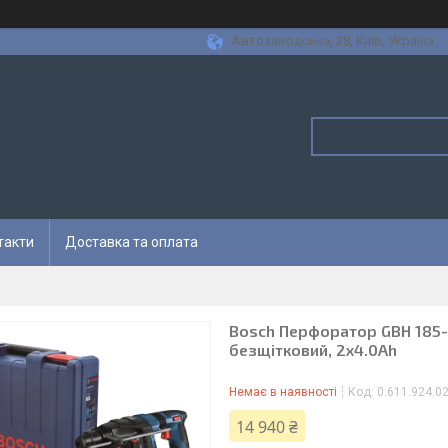
Автозаводська, 28, Київ, Україна
такти
Доставка та оплата
Bosch Перфоратор GBH 185-L
безщітковий, 2х4.0Ah
Немає в наявності
Код:
0.611.924.0
14 940 ₴