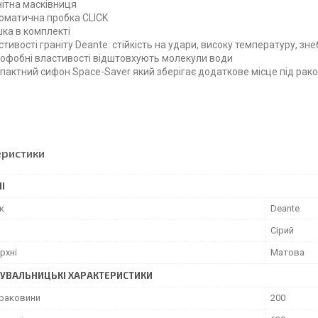
нітна масківниця
оматична пробка CLICK
ка в комплекті
тивості граніту Deante: стійкість на удари, високу
температуру, зне
рофобні властивості відштовхують молекули води
пактний сифон Space-Saver який зберігає додаткове місце
під рак
еристики
І
к
Deante
Сірий
рхні
Матова
УВАЛЬНИЦЬКІ ХАРАКТЕРИСТИКИ
 раковини
200