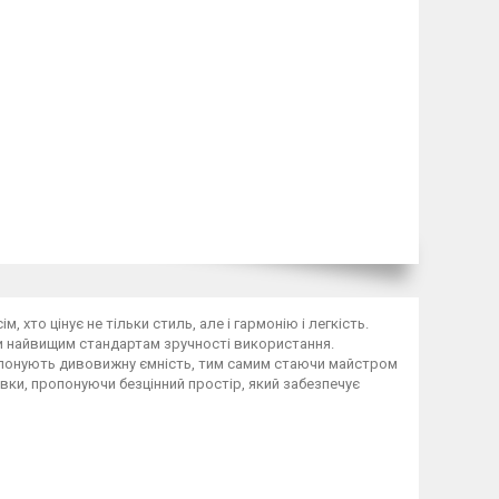
 хто цінує не тільки стиль, але і гармонію і легкість.
и найвищим стандартам зручності використання.
ропонують дивовижну ємність, тим самим стаючи майстром
овки, пропонуючи безцінний простір, який забезпечує