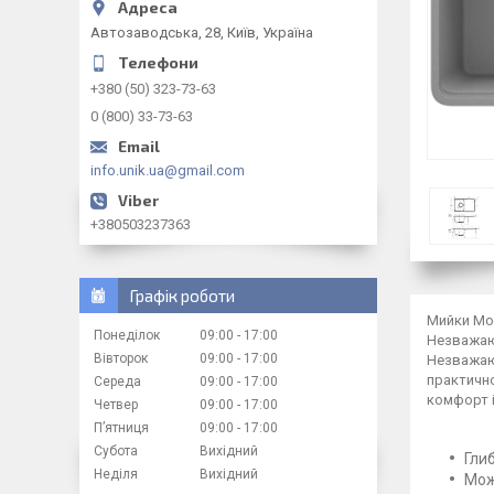
Автозаводська, 28, Київ, Україна
+380 (50) 323-73-63
0 (800) 33-73-63
info.unik.ua@gmail.com
+380503237363
Графік роботи
Мийки Mom
Понеділок
09:00
17:00
Незважаю
Вівторок
09:00
17:00
Незважаюч
практично
Середа
09:00
17:00
комфорт і
Четвер
09:00
17:00
Пʼятниця
09:00
17:00
Субота
Вихідний
Гли
Неділя
Вихідний
Мож