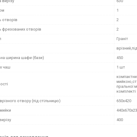
 вирізу
630
ом
1
ь отворів
2
ть фрезованих отворів
2
л
Граніт
вpізний,пі
ьна ширина шафи (бази)
450
х чаш
1 шт
компактни
мийкою,ст
ості
пральної 
комплекті
врізного отвору (під стільницю)
650х420
 мийки
440х670х2
вирізу
400
ація для замовлення