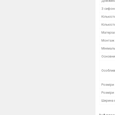
Довжина
З сифон
Кількіст
Кількіс
Матеріа
Монтаж
Мінімал
Основни
Особлив
Розміри 
Розміри
Ширина 
Інформ