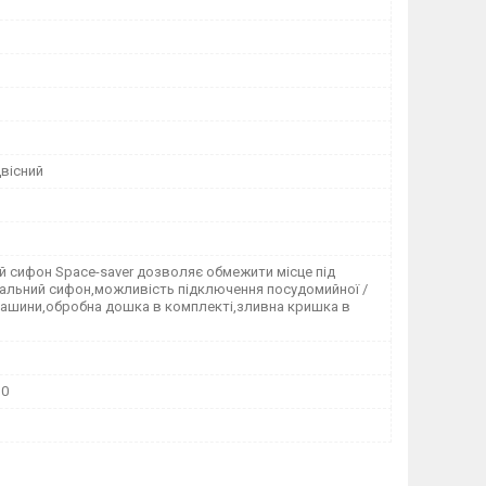
двісний
й сифон Space-saver дозволяє обмежити місце під
альний сифон,можливість підключення посудомийної /
машини,обробна дошка в комплекті,зливна кришка в
30