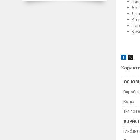
Гра
Авт
Дош
Влас
Гід
Ком
Характ
ОСНОВН
Виробни
Колір
Тип пове
КОРИСТ
Глибина