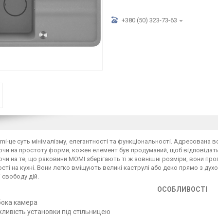
+380 (50) 323-73-63
i-це суть мінімалізму, елегантності та функціональності. Адресована всім,
чи на простоту форми, кожен елемент був продуманий, щоб відповідат
и на те, що раковини MOMI зберігають ті ж зовнішні розміри, вони п
сті на кухні. Вони легко вміщують великі каструлі або деко прямо з дух
 свободу дій.
ОСОБЛИВОСТІ
бока камера
ливість установки під стільницею