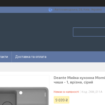
Автозаводська, 28, Київ, Україна
такти
Доставка та оплата
Deante Мийка кухонна Momi,
чаша - 1, врізна, сірий
Немає в наявності
Код:
ZKM_S11A
9 699 ₴