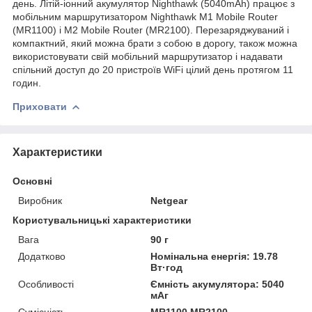
день. Літій-іонний акумулятор Nighthawk (5040mAh) працює з
мобільним маршрутизатором Nighthawk M1 Mobile Router
(MR1100) і M2 Mobile Router (MR2100). Перезаряджуваний і
компактний, який можна брати з собою в дорогу, також можна
використовувати свій мобільний маршрутизатор і надавати
спільний доступ до 20 пристроїв WiFi цілий день протягом 11
годин.
Приховати
Характеристики
Основні
Виробник
Netgear
Користувальницькі характеристики
Вага
90 г
Додатково
Номінальна енергія: 19.78
Вт·год
Особливості
Ємність акумулятора: 5040
мАг
Сумісність
MR1100,MR2100