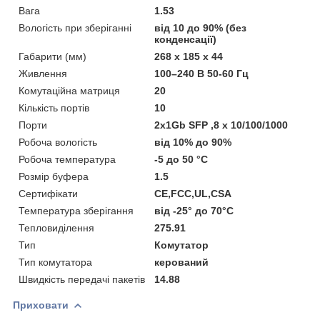
Вага
1.53
Вологість при зберіганні
від 10 до 90% (без
конденсації)
Габарити (мм)
268 x 185 x 44
Живлення
100–240 В 50-60 Гц
Комутаційна матриця
20
Кількість портів
10
Порти
2x1Gb SFP ,8 x 10/100/1000
Робоча вологість
від 10% до 90%
Робоча температура
-5 до 50 °C
Розмір буфера
1.5
Сертифікати
CE,FCC,UL,CSA
Температура зберігання
від -25° до 70°C
Тепловиділення
275.91
Тип
Комутатор
Тип комутатора
керований
Швидкість передачі пакетів
14.88
Приховати