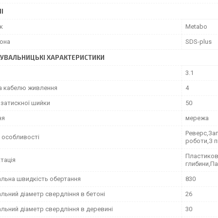
І
к
Metabo
рона
SDS-plus
УВАЛЬНИЦЬКІ ХАРАКТЕРИСТИКИ
3.1
 кабелю живлення
4
 затискної шийки
50
ня
мережа
Реверс,За
 особливості
роботи,З п
Пластиков
тація
глибини,П
льна швидкість обертання
830
льний діаметр свердління в бетоні
26
льний діаметр свердління в деревині
30