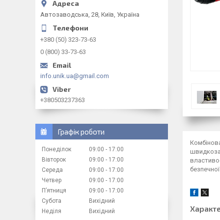
Автозаводська, 28, Київ, Україна
+380 (50) 323-73-63
0 (800) 33-73-63
info.unik.ua@gmail.com
+380503237363
Графік роботи
Комбінова
Понеділок
09:00
17:00
швидкозат
Вівторок
09:00
17:00
властивос
безпечної
Середа
09:00
17:00
Четвер
09:00
17:00
Пʼятниця
09:00
17:00
Субота
Вихідний
Характ
Неділя
Вихідний