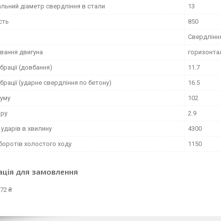
льний діаметр свердління в стали
13
сть
850
Свердлінн
вання двигуна
горизонта
ібрації (довбання)
11.7
ібрації (ударне свердління по бетону)
16.5
шуму
102
ару
2.9
ударів в хвилину
4300
боротів холостого ходу
1150
ація для замовлення
72 ₴