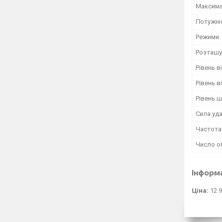
Максима
Потужні
Режими
Розташу
Рівень в
Рівень в
Рівень 
Сила уд
Частота 
Число о
Інформ
Ціна:
12 9