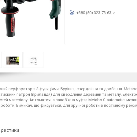
+380 (50) 323-73-63
ний перфоратор з 3 функціями: Буріння, свердління та довбання. Metabo
искний патрон (приладдя) для свердління деревини та металу. Електрон
тей матеріалу. Автоматична запобіжна муфта Metabo S-automatіc: механ
 роботи. Вимикач, що фіксується, для зручної роботи в постійному режим
еристики