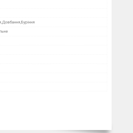
я,Довбання,Буріння
льне