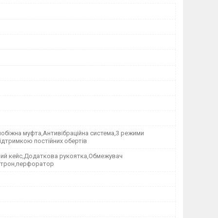
побіжна муфта,Антивібраційна система,3 режими
ідтримкою постійних обертів
ий кейс,Додаткова рукоятка,Обмежувач
атрон,перфоратор