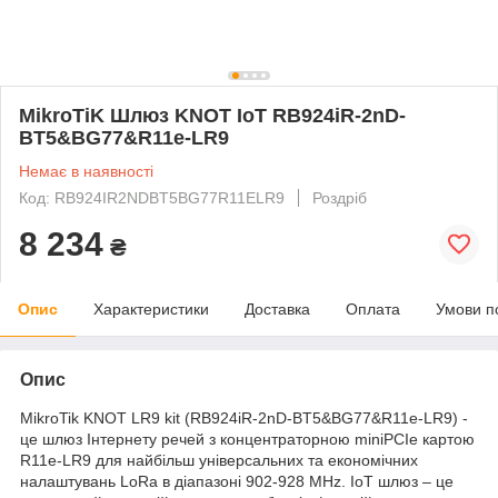
MikroTiK Шлюз KNOT IoT RB924iR-2nD-
BT5&BG77&R11e-LR9
Немає в наявності
Код: RB924IR2NDBT5BG77R11ELR9
Роздріб
8 234
₴
Опис
Характеристики
Доставка
Оплата
Умови п
Опис
MikroTik KNOT LR9 kit (RB924iR-2nD-BT5&BG77&R11e-LR9) -
це шлюз Інтернету речей з концентраторною miniPCIe картою
R11e-LR9 для найбільш універсальних та економічних
налаштувань LoRa в діапазоні 902-928 MHz. IoT шлюз – це