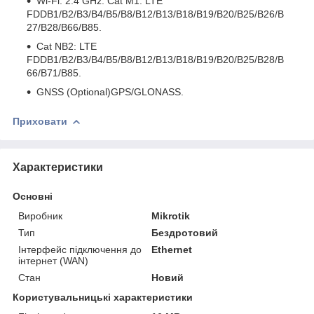
Wi-Fi: 2.4 GHz. Cat M1: LTE
FDDB1/B2/B3/B4/B5/B8/B12/B13/B18/B19/B20/B25/B26/B
27/B28/B66/B85.
Cat NB2: LTE
FDDB1/B2/B3/B4/B5/B8/B12/B13/B18/B19/B20/B25/B28/B
66/B71/B85.
GNSS (Optional)GPS/GLONASS.
Приховати
Характеристики
Основні
Виробник
Mikrotik
Тип
Бездротовий
Інтерфейс підключення до
Ethernet
інтернет (WAN)
Стан
Новий
Користувальницькі характеристики