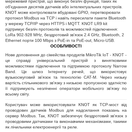
мережевий пристрій, що виконує безліч функцій, таких як
об'єднання десятків датчиків або інтелектуальних пристроїв.
KNOT може контролювати вбудовані GPIO, перетворювати
протокол Modbus на TCP і навіть пересилати пакети Bluetooth
у мережу TCP/IP через HTTPS і MQTT. KNOT LR9 kit
підтримує безліч протоколів та можливостей підключення:
LoRa 902-928 MHz, бездротовий зв'язок 2.4 GHz, Bluetooth, 2
Ethernet порти 100 Mbps з PoE-in та PoE-out, Micro-USB.
ОСОБЛИВОСТІ
Нове доповнення до сімейства продуктів MikroTik IoT - KNOT -
це справді універсальний пристрій з винятковими
можливостями підключення та підтримкою протоколу Narrow
Band. Це шлюз Інтернету речей, що використовує
вузькосмуговий зв'язок та технологію CAT-M. Через низьку
вартість стільникового зв'язку з низькою пропускною здатністю
її підтримують незліченні оператори мобільного зв'язку по
всьому світу.
Користувач може використовувати KNOT як TCP-мост від
проводових датчиків Modbus для надсилання показань на
сервер Modbus. Так, KNOT забезпечує бездротовий зв'язок з
проводовими датчиками та виконавчими механізмами, такими
як лічильники електроенергії та реле.