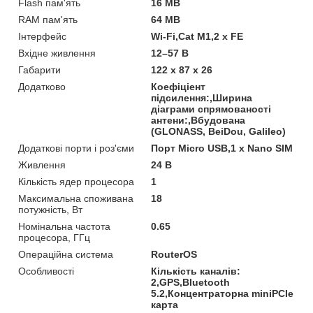
Flash пам'ять
16 MB
RAM пам'ять
64 МB
Інтерфейс
Wi-Fi,Cat M1,2 x FE
Вхідне живлення
12–57 В
Габарити
122 x 87 x 26
Додатково
Коефіціент
підсилення:,Ширина
діаграми спрямованості
антени:,Вбудована
(GLONASS, BeiDou, Galileo)
Додаткові порти і роз'єми
Порт Micro USB,1 x Nano SIM
Живлення
24 В
Кількість ядер процесора
1
Максимальна споживана
18
потужність, Вт
Номінальна частота
0.65
процесора, ГГц
Операційна система
RouterOS
Особливості
Кількість каналів:
2,GPS,Bluetooth
5.2,Концентраторна miniPCIe
карта