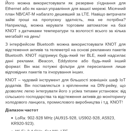
Його можна використовувати як резервне з'єднання для
Ethernet або як канал управління для вашої мережі. Місячний
план NB/CAT-M набагато дешевший за LTE. Навіщо витрачати
зайві гроші на пропускну здатність, яка не потрібна?
Наприклад, можна керувати торговим автоматом на базі
KNOT з датчиками температури та вологості всього за кілька
мегабайт на день!
З інтерфейсом Bluetooth можна використовувати KNOT для
відстеження активів та телеметрії на основі рекламних пакетів
Bluetooth. KNOT підтримує будь-який тег BLE, який надсилає
дані реклами. iBeacon, Eddystone або будь-який інший
формат. Він має потужні фільтри для пересилання лише
відповідних пакетів та ігнорування інших.
KNOT – чудовий інструмент для більшості зовнішніх шаф IoT
додатків. Він поставляється з кріпленням на DIN-рейку, що
дозволяє легко інтегрувати його з усіма типами установок: від
сільського господарства та відстеження активів до моніторингу
холодового ланцюга, промислового виробництва і т.д. KNOT!
Діапазон частот
LoRa: 902-928 MHz (AU915-928, US902-928, AS923,
KR920-923).