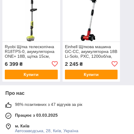
Ryobi Щітка телескопічна
Einhell Щіткова машина
R18TPS-0, акумуляторна
GC-CC, акумуляторна 18В
ONE+ 18В, щітка 15см,
Li-Solo, PXC, 1200об/хв,
210об/хв, довжина ручки
2.57кг, (без АКБ та ЗП)
6 399
2 245
₴
₴
1-1.4м, IPX7, 2.1кг (без
АКБ та ЗП)
Купити
Купити
Про нас
98% позитивних з 47 відгуків за рік
Працює з 03.03.2025
м. Київ
Автозаводська, 28, Київ, Україна