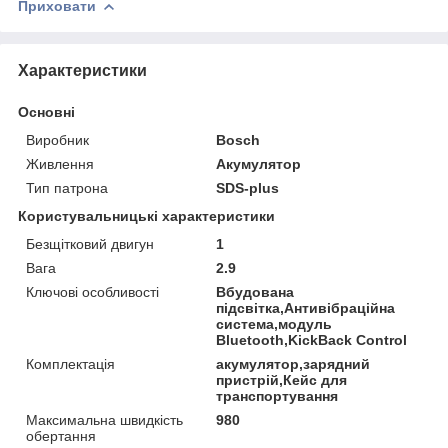
Приховати
Характеристики
Основні
Виробник
Bosch
Живлення
Акумулятор
Тип патрона
SDS-plus
Користувальницькі характеристики
Безщітковий двигун
1
Вага
2.9
Ключові особливості
Вбудована
підсвітка,Антивібраційна
система,модуль
Bluetooth,KickBack Control
Комплектація
акумулятор,зарядний
пристрій,Кейс для
транспортування
Максимальна швидкість
980
обертання