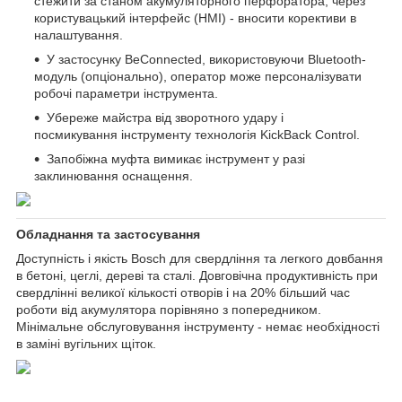
стежити за станом акумуляторного перфоратора, через
користувацький інтерфейс (HMI) - вносити корективи в
налаштування.
У застосунку BeConnected, використовуючи Bluetooth-
модуль (опціонально), оператор може персоналізувати
робочі параметри інструмента.
Убереже майстра від зворотного удару і
посмикування інструменту технологія KickBack Control.
Запобіжна муфта вимикає інструмент у разі
заклинювання оснащення.
Обладнання та застосування
Доступність і якість Bosch для свердління та легкого довбання
в бетоні, цеглі, дереві та сталі. Довговічна продуктивність при
свердлінні великої кількості отворів і на 20% більший час
роботи від акумулятора порівняно з попередником.
Мінімальне обслуговування інструменту - немає необхідності
в заміні вугільних щіток.