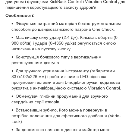
двигуном і функціями KickBack Control і Vibration Control для
підвищення користувацького захисту здоров'я.
Особливості:
Фіксується витратний матеріал безінструментальним
способом до швидкозатискного патрона One Chuck.
Має високу силу удару (2.4 Дж). Кількість обертів (0-
980 об/хв) і ударів (0-4350 уд/хв) регулюється силою
натискання на пускову кнопку.
Конструкція бочкового типу з вертикальним
розташуванням двигуна.
Для зручного утримання інструменту (габаритами
337х102х226 мм) і роботи з ним є LED-підсвітка,
прогумовані вставки в зоні L-подібної ручки, додаткова
рукоятка з антивібраційною системою Vibration Control.
Обмежувач глибини продуманий для зручного
свердління серії отворів.
Встановивши зубило, його можна повернути в
потрібне положення для ефективного довбання (Vario-
Lock).
За допомогою наявного дисплея майстер може