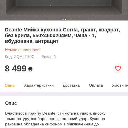
Deante Мийка кухонна Corda, граніт, квадрат,
без крила, 550х460х204мм, чаша - 1,
вбудована, антрацит
Немає в наявності
Код: ZQA_T10C
Роздріб
8 499
₴
Опис
Характеристики
Доставка
Оплата
Умови п
Опис
Властивості граніту Deante: стйікість на удари, високу
температуру, знебарвлення, тепловий удар. Кухонна
раковина обладнана сифоном з підключенням до