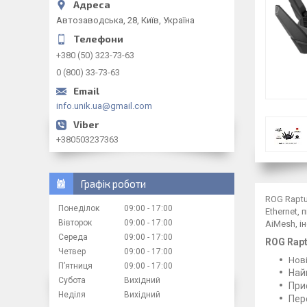
Автозаводська, 28, Київ, Україна
+380 (50) 323-73-63
0 (800) 33-73-63
info.unik.ua@gmail.com
+380503237363
Графік роботи
ROG Raptu
Понеділок
09:00
17:00
Ethernet,
Вівторок
09:00
17:00
AiMesh, і
Середа
09:00
17:00
ROG Rap
Четвер
09:00
17:00
Нові
Пʼятниця
09:00
17:00
Най
Субота
Вихідний
При
Неділя
Вихідний
Пер