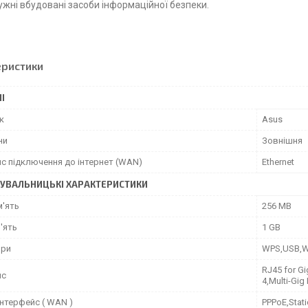
ужні вбудовані засоби інформаційної безпеки.
еристики
І
к
Asus
ни
Зовнішня
йс підключення до інтернет (WAN)
Ethernet
УВАЛЬНИЦЬКІ ХАРАКТЕРИСТИКИ
м'ять
256 MB
'ять
1 GB
ори
WPS,USB,Wi
RJ45 for Gi
йс
4,Multi-Gig
інтерфейс ( WAN )
PPPoE,Stati