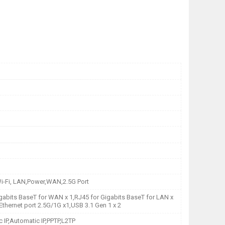
-Fi, LAN,Power,WAN,2.5G Port
gabits BaseT for WAN x 1,RJ45 for Gigabits BaseT for LAN x
 Ethernet port 2.5G/1G x1,USB 3.1 Gen 1 x 2
c IP,Automatic IP,PPTP,L2TP