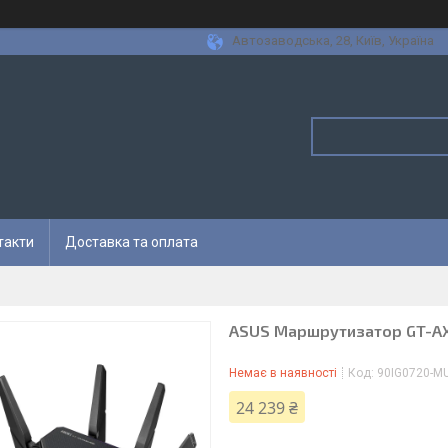
Автозаводська, 28, Київ, Україна
такти
Доставка та оплата
ASUS Маршрутизатор GT-A
Немає в наявності
Код:
90IG0720-M
24 239 ₴