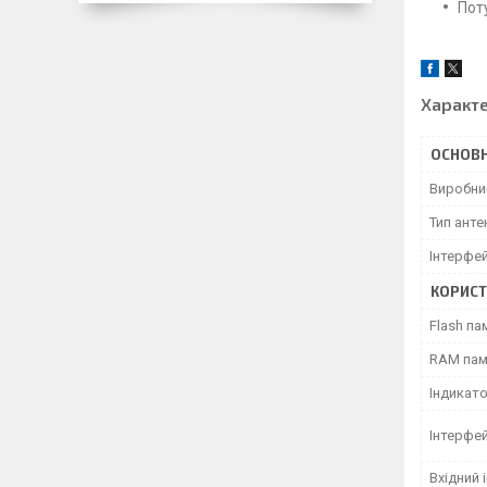
Пот
Характ
ОСНОВН
Виробни
Тип анте
Інтерфе
КОРИСТ
Flash па
RAM пам
Індикат
Інтерфе
Вхідний 