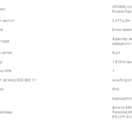
OFDMA,гос
ово
Router,Під
н частот
2.4 ГГц,5G
ня
Блок живл
Адаптер жи
тація
швидкого 
ь антен
8 шт.
ор
1.8 GHz qu
ка VPN
1
 зв'язку IEEE 802.11
ax,a/b/g/n
ти
IPv6
маршрути
фільтр MA
безпеки
Personal,W
IPS,UTF-8 