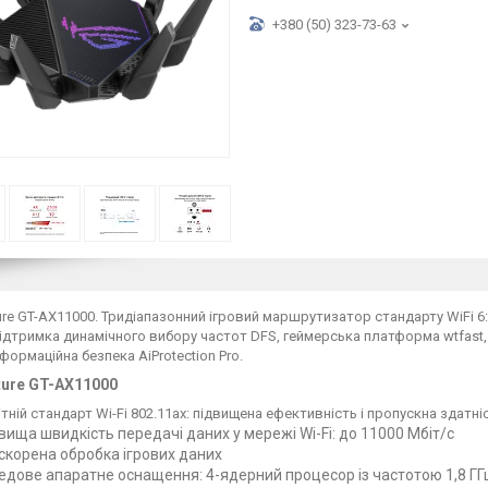
+380 (50) 323-73-63
re GT-AX11000. Тридіапазонний ігровий маршрутизатор стандарту WiFi 6:
 підтримка динамічного вибору частот DFS, геймерська платформа wtfast
нформаційна безпека AiProtection Pro.
ture GT-AX11000
тній стандарт Wi-Fi 802.11ax: підвищена ефективність і пропускна здатні
вища швидкість передачі даних у мережі Wi-Fi: до 11000 Мбіт/с
скорена обробка ігрових даних
едове апаратне оснащення: 4-ядерний процесор із частотою 1,8 ГГц