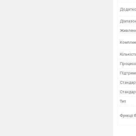
Додатк
Діапазо
Живлен
Комплек
Кількіст
Процес
Підтрим
Стандарт
Стандар
Тип
Функції 