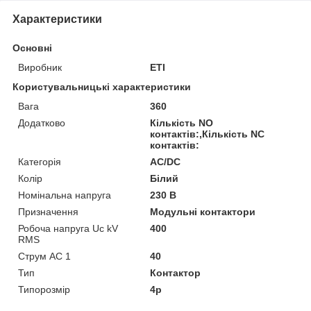
Характеристики
Основні
Виробник
ETI
Користувальницькі характеристики
Вага
360
Додатково
Кількість NO
контактів:,Кількість NC
контактів:
Категорія
AC/DC
Колір
Білий
Номінальна напруга
230 В
Призначення
Модульні контактори
Робоча напруга Uc kV
400
RMS
Струм AC 1
40
Тип
Контактор
Типорозмір
4p