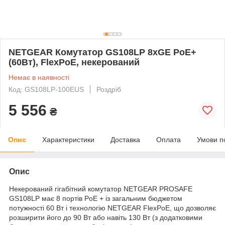
NETGEAR Комутатор GS108LP 8xGE PoE+
(60Вт), FlexPoE, некерований
Немає в наявності
Код: GS108LP-100EUS
Роздріб
5 556
₴
Опис
Характеристики
Доставка
Оплата
Умови п
Опис
Некерований гігабітний комутатор NETGEAR PROSAFE
GS108LP має 8 портів PoE + із загальним бюджетом
потужності 60 Вт і технологію NETGEAR FlexPoE, що дозволяє
розширити його до 90 Вт або навіть 130 Вт (з додатковими