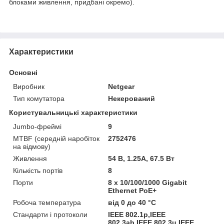
блоками живлення, придбані окремо).
Характеристики
Основні
Виробник
Netgear
Тип комутатора
Некерований
Користувальницькі характеристики
Jumbo-фреймі
9
MTBF (середній наробіток
2752476
на відмову)
Живлення
54 В, 1.25A, 67.5 Вт
Кількість портів
8
Порти
8 x 10/100/1000 Gigabit
Ethernet PoE+
Робоча температура
від 0 до 40 °C
Стандарти і протоколи
IEEE 802.1p,IEEE
802.3ab,IEEE 802.3u,IEEE