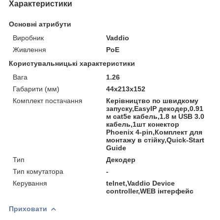
Характеристики
Основні атрибути
Виробник
Vaddio
Живлення
PoE
Користувальницькі характеристики
Вага
1.26
Габарити (мм)
44х213х152
Комплект постачання
Керівництво по швидкому
запуску,EasyIP декодер,0.91
м cat5e кабель,1.8 м USB 3.0
кабель,1шт конектор
Phoenix 4-pin,Комплект для
монтажу в стійку,Quick-Start
Guide
Тип
Декодер
Тип комутатора
-
Керування
telnet,Vaddio Device
controller,WEB інтерфейс
Приховати