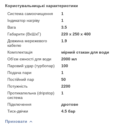
Користувальницькі характеристики
Cистема самоочищення
1
Iндикатор нагріву
1
Вага
3.5
Габарити (ВхШхГ)
220 x 250 x 400
Довжина мережевого
1.9
кабелю
Комплектація
мірний стакан для води
Об'єм ємності для води
2000 мл
Паровий удар (турбопар)
100
Подача пари
1
Постійний пар
50
Потужність
2200
Протикапельна (dripstop)
1
система
Підключення
дротове
Тиск-двічки
4.5 бар
Приховати