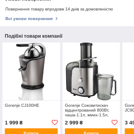
Повернення товару впродовж 14 днів за домовленістю
Всі умови повернення
Подібні товари компанії
Gorenje CJ100HE
Gorenje Соковитискач
Gore
відцентрований 800Вт,
JC9
чаша-1.1л, жмих-1.5л,
жолоб на ціле яблуко,
1 999
2 999
3 4
₴
₴
пластик/метал, чорний
Купити
Купити