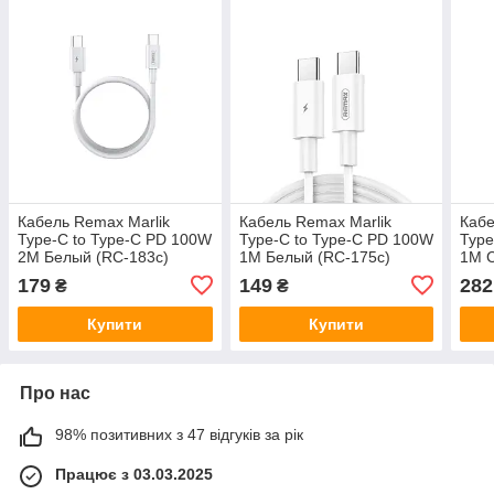
Кабель Remax Marlik
Кабель Remax Marlik
Кабе
Type-C to Type-C PD 100W
Type-C to Type-C PD 100W
Type
2M Белый (RC-183c)
1M Белый (RC-175c)
1M С
179
149
282
₴
₴
Купити
Купити
Про нас
98% позитивних з 47 відгуків за рік
Працює з 03.03.2025