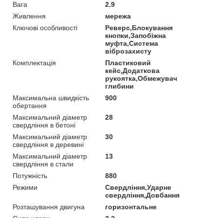
Вага
2.9
Живлення
мережа
Ключові особливості
Реверс,Блокування
кнопки,Запобіжна
муфта,Система
віброзахисту
Комплектація
Пластиковий
кейс,Додаткова
рукоятка,Обмежувач
глибини
Максимальна швидкість
900
обертання
Максимальний діаметр
28
свердління в бетоні
Максимальний діаметр
30
свердління в деревині
Максимальний діаметр
13
свердління в стали
Потужність
880
Режими
Свердління,Ударне
свердління,Довбання
Розташування двигуна
горизонтальне