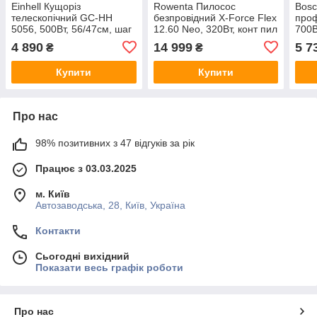
Einhell Кущоріз
Rowenta Пилосос
Bosc
телескопічний GC-HH
безпровідний X-Force Flex
проф
5056, 500Вт, 56/47см, шаг
12.60 Neo, 320Вт, конт пил
700В
20мм, штанга 1.7-2.5м,
-0.9л, автон. робота до
конт
4 890
14 999
5 7
₴
₴
4.3кг
60хв, вага-2.5кг, НЕРА,
чорно-синій
Купити
Купити
Про нас
98% позитивних з 47 відгуків за рік
Працює з 03.03.2025
м. Київ
Автозаводська, 28, Київ, Україна
Контакти
Сьогодні вихідний
Показати весь графік роботи
Про нас