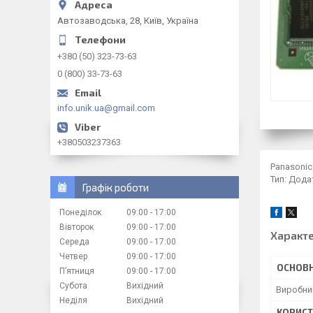
Автозаводська, 28, Київ, Україна
+380 (50) 323-73-63
0 (800) 33-73-63
info.unik.ua@gmail.com
+380503237363
Panasonic
Тип: Дода
Графік роботи
Понеділок
09:00
17:00
Вівторок
09:00
17:00
Характ
Середа
09:00
17:00
Четвер
09:00
17:00
ОСНОВН
Пʼятниця
09:00
17:00
Субота
Вихідний
Виробни
Неділя
Вихідний
КОРИСТ