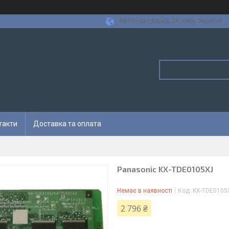
Автозаводська, 28, Київ, Україна
такти
Доставка та оплата
Panasonic KX-TDE0105XJ
Немає в наявності
Код:
KX-TDE0105
2 796 ₴