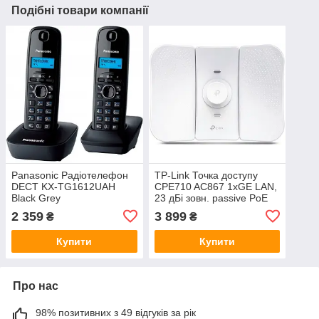
Подібні товари компанії
Panasonic Радіотелефон
TP-Link Точка доступу
DECT KX-TG1612UAH
CPE710 AC867 1xGE LAN,
Black Grey
23 дБі зовн. passive PoE
2 359
3 899
₴
₴
Купити
Купити
Про нас
98% позитивних з 49 відгуків за рік