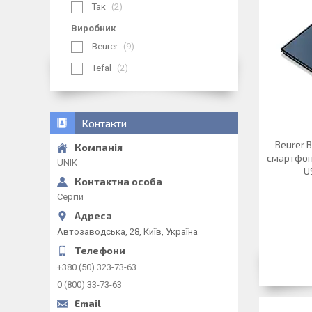
Так
2
Виробник
Beurer
9
Tefal
2
Контакти
Beurer В
смартфону,
UNIK
U
Сергій
Автозаводська, 28, Київ, Україна
+380 (50) 323-73-63
0 (800) 33-73-63