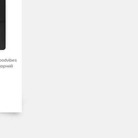
Goodvibes
, чорний