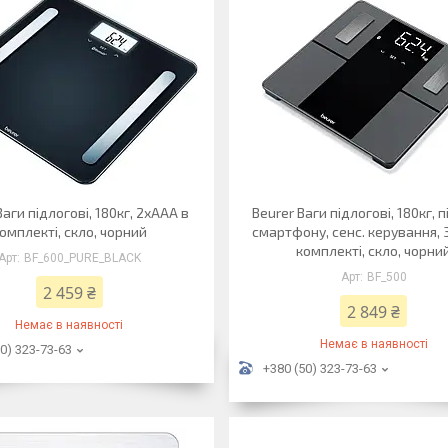
Ваги підлогові, 180кг, 2хААА в
Beurer Ваги підлогові, 180кг, п
омплекті, скло, чорний
смартфону, сенс. керування, 
комплекті, скло, чорни
BF_600_PURE_BLACK
BF_500
2 459 ₴
2 849 ₴
Немає в наявності
Немає в наявності
0) 323-73-63
+380 (50) 323-73-63