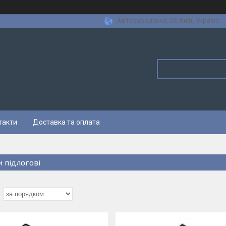
Автозаводська, 28, Київ, Україна
такти
Доставка та оплата
и підлогові