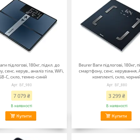
аги підлогові, 180кг, підкл. до
Beurer Ваги підлогові, 180кг, п
 сенс. керув., аналіз тіла, WiFi,
смартфону, сенс. керування, 
SB-C, скло, темно-синій
комплекті, скло, чорни
BF_980
BF_880
7 079 ₴
3 299 ₴
В наявності
В наявності
Купити
Купити