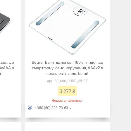
ідкл. до
Beurer Ваги підлогові, 180кг, підкл. до
3хААА в
смартфону, сенс. керування, AAAх2 в
й
комплекті, скло, білий
BF_600_PURE_WHITE
3 277 ₴
Немає в наявності
+380 (50) 323-73-63