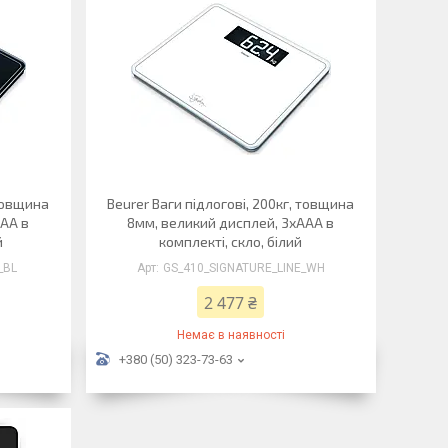
 товщина
Beurer Ваги підлогові, 200кг, товщина
ААА в
8мм, великий дисплей, 3хААА в
й
комплекті, скло, білий
_BL
GS_410_SIGNATURE_LINE_WH
2 477 ₴
Немає в наявності
+380 (50) 323-73-63