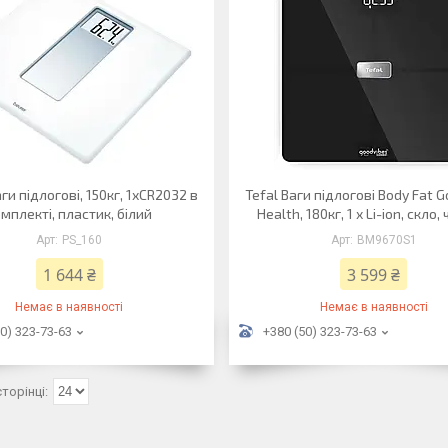
ги підлогові, 150кг, 1хСR2032 в
Tefal Ваги підлогові Body Fat 
мплекті, пластик, білий
Health, 180кг, 1 х Li-ion, скло
PS_160
BM9670S1
1 644 ₴
3 599 ₴
Немає в наявності
Немає в наявності
0) 323-73-63
+380 (50) 323-73-63