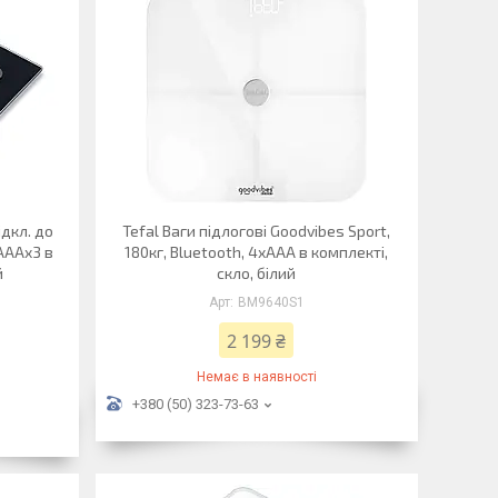
ідкл. до
Tefal Ваги підлогові Goodvibes Sport,
AAAx3 в
180кг, Bluetooth, 4xAAA в комплекті,
й
скло, білий
BM9640S1
2 199 ₴
Немає в наявності
+380 (50) 323-73-63