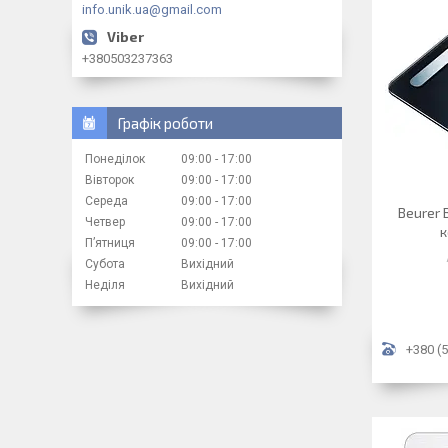
info.unik.ua@gmail.com
+380503237363
Графік роботи
Понеділок
09:00
17:00
Вівторок
09:00
17:00
Середа
09:00
17:00
Beurer 
Четвер
09:00
17:00
к
Пʼятниця
09:00
17:00
Субота
Вихідний
Неділя
Вихідний
+380 (5