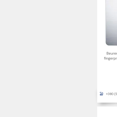
Beurer
fingerp
+380 (5