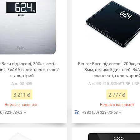
 Ваги підлогові, 200кг, аnti-
Beurer Ваги підлогові, 200кг,
rint, 3хААА в комплекті, скло/
8мм, великий дисплей, 3х
сталь, сірий
комплекті, скло, чорни
GS_405
GS_410_SIGNATURE_LINE
3 211 ₴
2 777 ₴
Немає в наявності
Немає в наявності
0) 323-73-63
+380 (50) 323-73-63