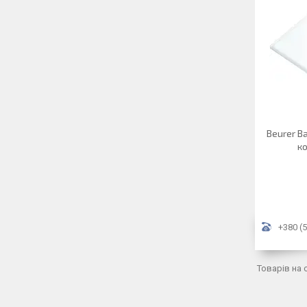
Beurer Ва
ко
+380 (5