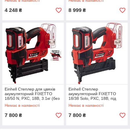
Немає в наявності
Немає в наявності
4 248
8 999
₴
₴
Einhell Степлер для цвяхів
Einhell Степлер
акумуляторний FIXETTO
акумуляторний FIXETTO
18/50 N, PXC, 18В, 3.1кг (без
18/38 Solo, PXC, 18В, під
АКБ і ЗП)
скоби 10-38мм, 60п/хв, 2.8кг,
Немає в наявності
Немає в наявності
(без АКБ і ЗП)
7 800
7 800
₴
₴