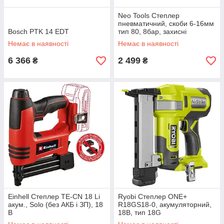
Neo Tools Степлер
пневматичний, скоби 6-16мм
Bosch PTK 14 EDT
тип 80, 8бар, захисні
окуляри, скоби, кейс, 1.2кг
Немає в наявності
Немає в наявності
6 366
2 499
₴
₴
Einhell Степлер TE-CN 18 Li
Ryobi Степлер ONE+
акум., Solo (без АКБ і ЗП), 18
R18GS18-0, акумуляторний,
В
18В, тип 18G