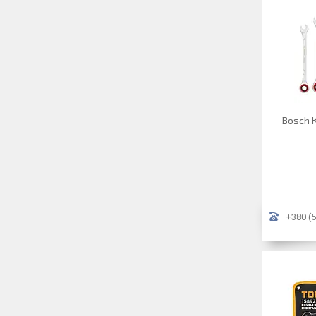
Bosch К
+380 (5