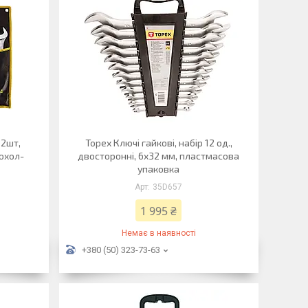
12шт,
Topex Ключі гайкові, набір 12 од.,
чохол-
двосторонні, 6x32 мм, пластмасова
упаковка
35D657
1 995 ₴
Немає в наявності
+380 (50) 323-73-63