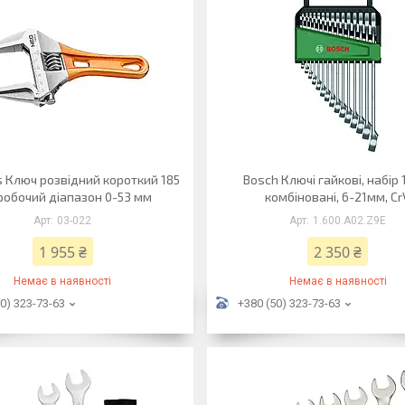
s Ключ розвідний короткий 185
Bosch Ключі гайкові, набір 
робочий діапазон 0-53 мм
комбіновані, 6-21мм, Cr
03-022
1.600.A02.Z9E
1 955 ₴
2 350 ₴
Немає в наявності
Немає в наявності
0) 323-73-63
+380 (50) 323-73-63