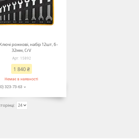
Ключі рожкові, набір 12шт, 6-
32мм, CrV
15892
1 840 ₴
Немає в наявності
0) 323-73-63