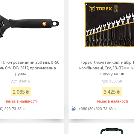
s Ключ розвидний 250 мм, 0-50
Topex Ключі гайкові, набір 
ль CrV, DiN 3117, прогумована
комбіновані, CrV, 13-32мм, 
ручка
скручування
03-016
35D758
2 085 ₴
3 425 ₴
Немає в наявності
Немає в наявності
0) 323-73-63
+380 (50) 323-73-63