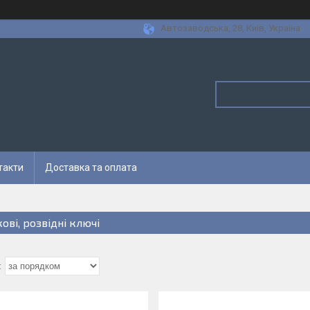
Автозаводська, 28, Київ, Україна
такти
Доставка та оплата
ові, розвідні ключі