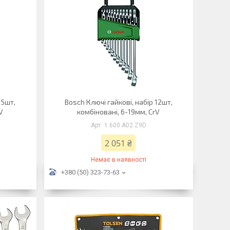
15шт,
Bosch Ключі гайкові, набір 12шт,
V
комбіновані, 6-19мм, CrV
1.600.A02.Z9D
2 051 ₴
Немає в наявності
+380 (50) 323-73-63