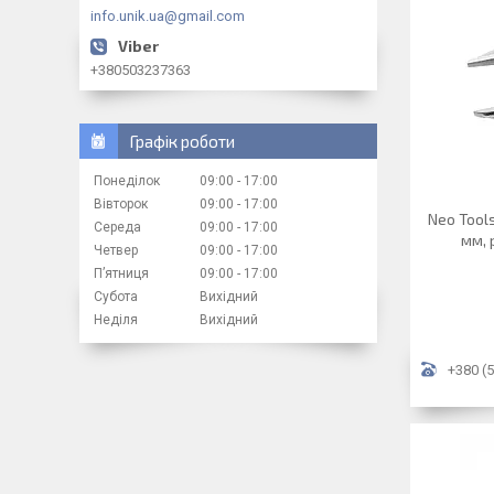
info.unik.ua@gmail.com
+380503237363
Графік роботи
Понеділок
09:00
17:00
Вівторок
09:00
17:00
Neo Tool
Середа
09:00
17:00
мм, 
Четвер
09:00
17:00
Пʼятниця
09:00
17:00
Субота
Вихідний
Неділя
Вихідний
+380 (5