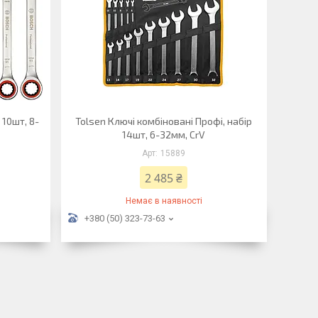
 10шт, 8-
Tolsen Ключі комбіновані Профі, набір
14шт, 6-32мм, CrV
15889
2 485 ₴
Немає в наявності
+380 (50) 323-73-63