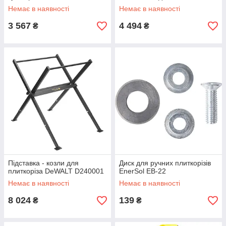
амортизуюча робоча
мм, різ 24 мм
Немає в наявності
Немає в наявності
поверхня, робоча частина
650х180
3 567
4 494
₴
₴
Підставка - козли для
Диск для ручних плиткорізів
плиткоріза DeWALT D240001
EnerSol EB-22
Немає в наявності
Немає в наявності
8 024
139
₴
₴