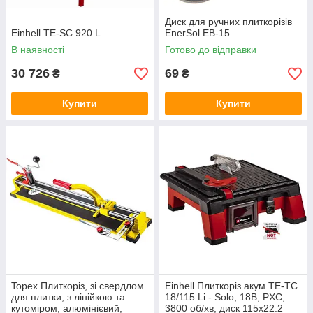
Диск для ручних плиткорізів
Einhell TE-SC 920 L
EnerSol EB-15
В наявності
Готово до відправки
30 726
69
₴
₴
Купити
Купити
Topex Плиткоріз, зі свердлом
Einhell Плиткоріз акум TE-TC
для плитки, з лінійкою та
18/115 Li - Solo, 18В, PXC,
кутоміром, алюмінієвий,
3800 об/хв, диск 115х22.2